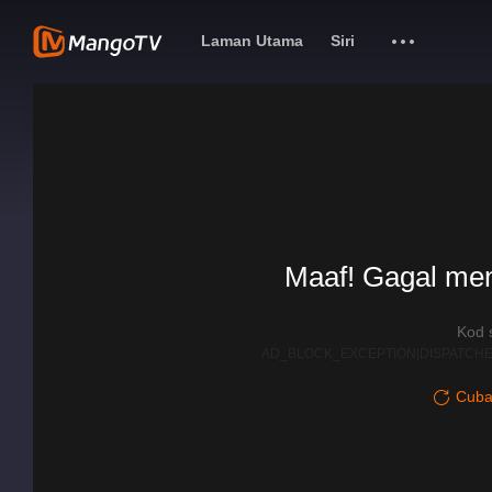
Laman Utama
Siri
Maaf! Gagal me
Kod 
AD_BLOCK_EXCEPTION|DISPATCHE
Cuba