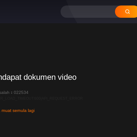
ndapat dokumen video
salah：022534
R_LOAD_TIMEOUT:600|API_REQUEST_ERROR
 muat semula lagi