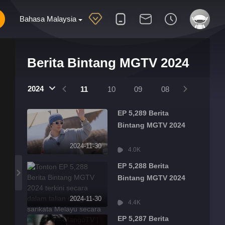
Bahasa Malaysia
Berita Bintang MGTV 2024
2025
2024
2024
01
12
11
10
09
08
07
06
EP 5,289 Berita
Bintang MGTV 2024
2024-11-30
4.0K
EP 5,288 Berita
Bintang MGTV 2024
2024-11-30
4.4K
EP 5,287 Berita