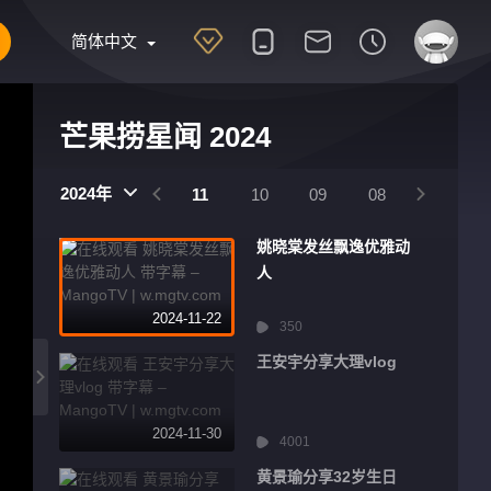
简体中文
芒果捞星闻 2024
2025
2024
2024年
01
12
11
10
09
08
07
姚晓棠发丝飘逸优雅动
人
2024-11-22
350
王安宇分享大理vlog
2024-11-30
4001
黄景瑜分享32岁生日