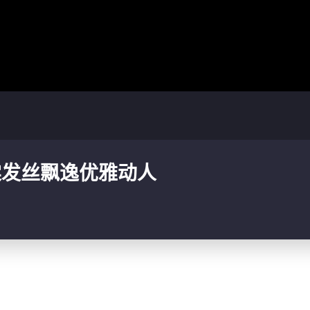
棠发丝飘逸优雅动人