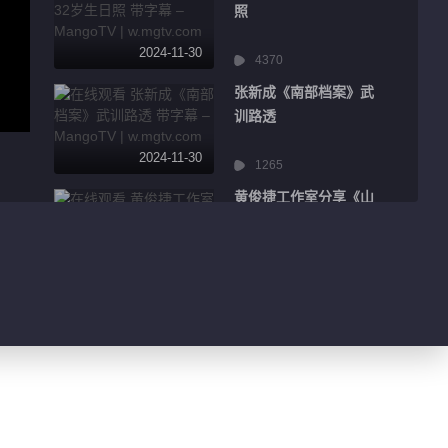
照
2024-11-30
4370
张新成《南部档案》武
训路透
2024-11-30
1265
黄俊捷工作室分享《山
神》杀青
2024-11-30
484
陈哲远《梦花廷》哭戏
路透
2024-11-30
526
肖战分享海边营业照