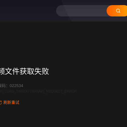
频文件获取失败
码：022534
R_LOAD_TIMEOUT:600|API_REQUEST_ERROR
刷新重试