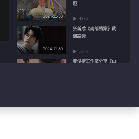
照
2024-11-30
4370
张新成《南部档案》武
训路透
2024-11-30
1265
黄俊捷工作室分享《山
神》杀青
2024-11-30
484
陈哲远《梦花廷》哭戏
路透
2024-11-30
526
肖战分享海边营业照