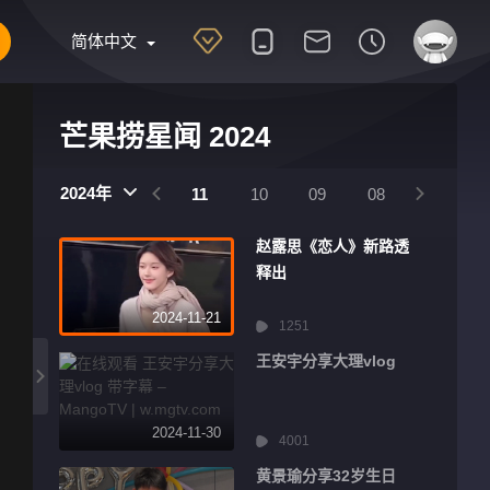
简体中文
芒果捞星闻 2024
2025
2024
2024年
01
12
11
10
09
08
07
赵露思《恋人》新路透
释出
2024-11-21
1251
王安宇分享大理vlog
2024-11-30
4001
黄景瑜分享32岁生日