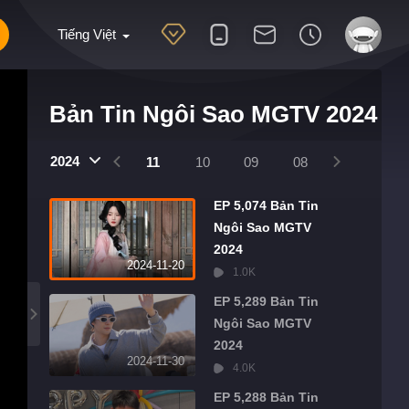
Tiếng Việt
Bản Tin Ngôi Sao MGTV 2024
2025
2024
2024
01
12
11
10
09
08
07
06
EP 5,074 Bản Tin
Ngôi Sao MGTV
2024
2024-11-20
1.0K
EP 5,289 Bản Tin
Ngôi Sao MGTV
2024
2024-11-30
4.0K
EP 5,288 Bản Tin