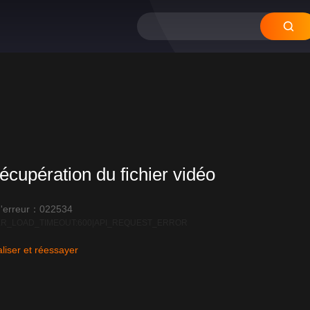
écupération du fichier vidéo
'erreur：022534
R_LOAD_TIMEOUT:600|API_REQUEST_ERROR
liser et réessayer