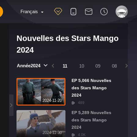
Français
Nouvelles des Stars Mango
2024
2025
2024
Année2024
01
12
11
10
09
08
07
EP 5,066 Nouvelles
des Stars Mango
2024
2024-11-20
489
EP 5,289 Nouvelles
des Stars Mango
2024
2024-11-30
4.0K