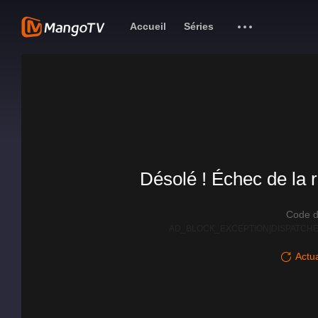
Accueil
Séries
Désolé ! Échec de la r
Code d
AD_BLOCK_EXCEPTION|DISPATCHE
Actua