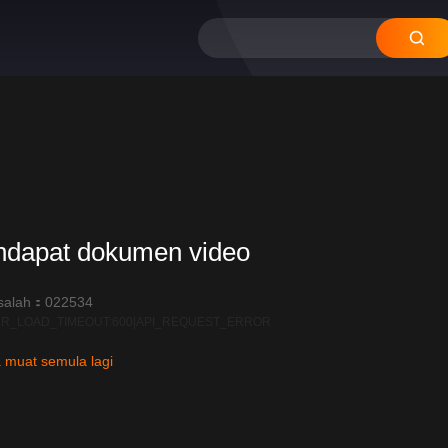
ndapat dokumen video
salah：022534
R_LOAD_TIMEOUT:600|API_REQUEST_ERROR
 muat semula lagi