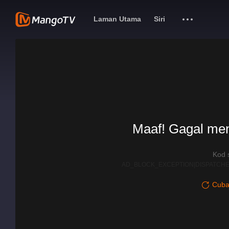
Laman Utama
Siri
Maaf! Gagal me
Kod 
AD_BLOCK_EXCEPTION|DISPATCHE
Cuba