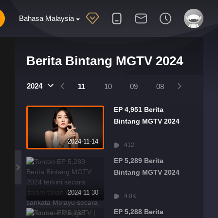
Bahasa Malaysia
Berita Bintang MGTV 2024
2025
2024
2024
01
12
11
10
09
08
07
06
EP 4,951 Berita
Bintang MGTV 2024
2024-11-14
412
EP 5,289 Berita
Bintang MGTV 2024
2024-11-30
4.0K
EP 5,288 Berita