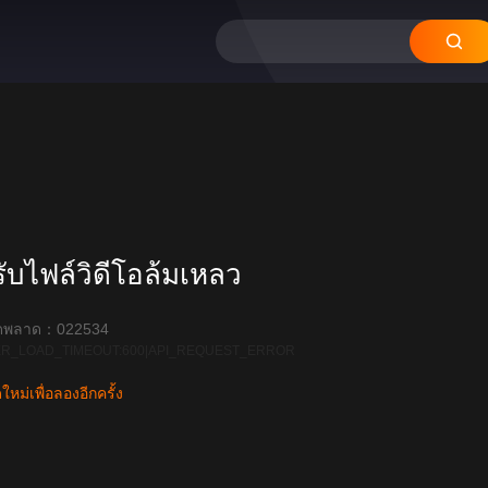
บไฟล์วิดีโอล้มเหลว
ิดพลาด：022534
R_LOAD_TIMEOUT:600|API_REQUEST_ERROR
หม่เพื่อลองอีกครั้ง