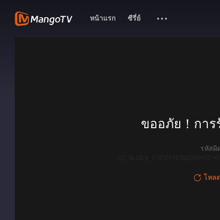
หน้าแรก
ซีรี่ย์
ขออภัย！การรั
รหัสผ
AD_BLOCK_EXCEPTION|DISPATCHE
โหลดใ