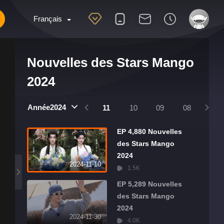
Français
Nouvelles des Stars Mango
2024
2025
2024
Année2024
01
12
11
10
09
08
07
EP 4,880 Nouvelles
des Stars Mango
2024
2024-11-10
1.5K
EP 5,289 Nouvelles
des Stars Mango
2024
2024-11-30
4.0K