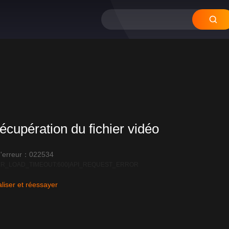
écupération du fichier vidéo
'erreur：022534
R_LOAD_TIMEOUT:600|API_REQUEST_ERROR
liser et réessayer