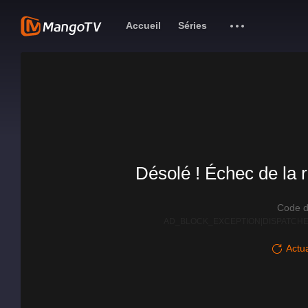
Accueil
Séries
Désolé ! Échec de la r
Code d
AD_BLOCK_EXCEPTION|DISPATCHE
Actua