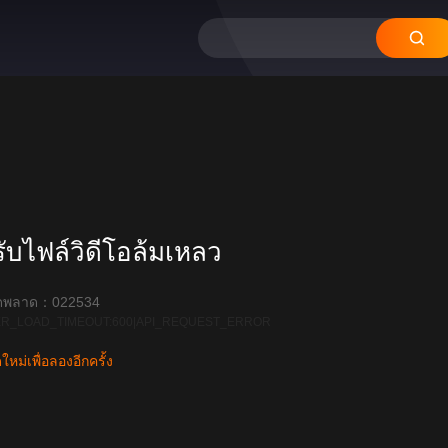
บไฟล์วิดีโอล้มเหลว
ิดพลาด：022534
R_LOAD_TIMEOUT:600|API_REQUEST_ERROR
หม่เพื่อลองอีกครั้ง