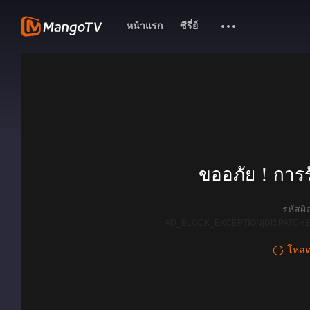
หน้าแรก
ซีรี่ย์
ขออภัย！การรั
รหัสผ
AD_BLOCK_EXCEPTION|DISPATCHE
โหลดใ