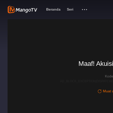
Beranda
Seri
Maaf! Akuisi
Kode
AD_BLOCK_EXCEPTION|DISPATCHE
Muat u