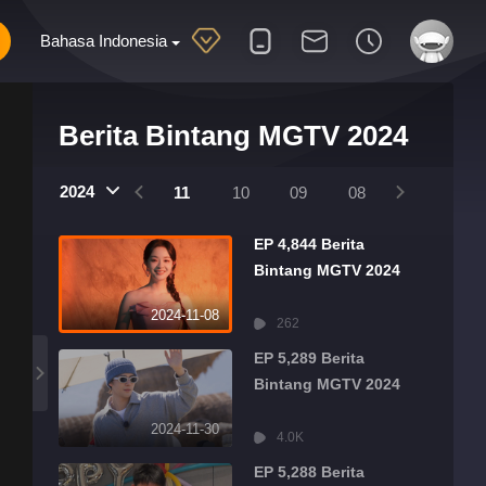
Bahasa Indonesia
Berita Bintang MGTV 2024
2025
2024
2024
01
12
11
10
09
08
07
06
EP 4,844 Berita
Bintang MGTV 2024
2024-11-08
262
EP 5,289 Berita
Bintang MGTV 2024
2024-11-30
4.0K
EP 5,288 Berita