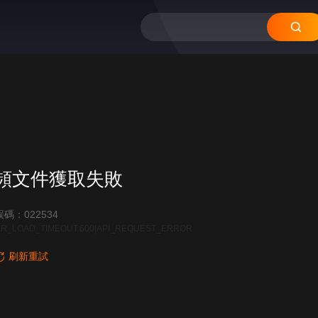
頻文件獲取失敗
碼：022534
R_LOAD_TIMEOUT:600|API_REQUEST_ERROR
刷新重試