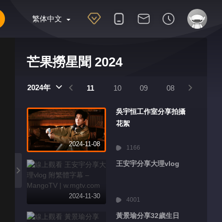
繁体中文
芒果撈星聞 2024
2025
2024
2024年
01
12
11
10
09
08
07
吳宇恒工作室分享拍攝
花絮
2024-11-08
1166
王安宇分享大理vlog
2024-11-30
4001
黃景瑜分享32歲生日