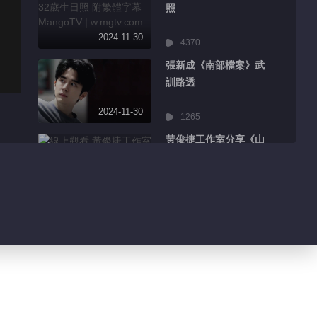
照
2024-11-30
4370
張新成《南部檔案》武
訓路透
2024-11-30
1265
黃俊捷工作室分享《山
神》殺青
2024-11-30
484
陳哲遠《夢花廷》哭戲
路透
2024-11-30
526
肖戰分享海邊營業照