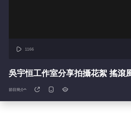
1166
吳宇恒工作室分享拍攝花絮 搖滾
節目簡介