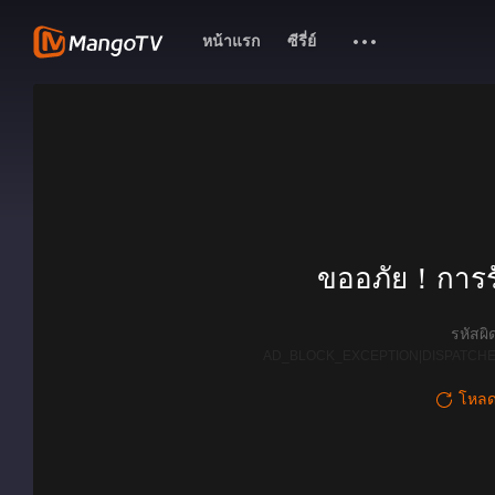
หน้าแรก
ซีรี่ย์
ขออภัย！การรั
รหัสผ
AD_BLOCK_EXCEPTION|DISPATCHE
โหลดใ