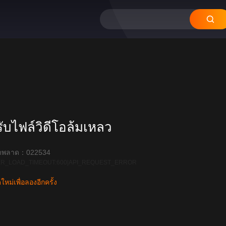
บไฟล์วิดีโอล้มเหลว
ิดพลาด：022534
R_LOAD_TIMEOUT:600|API_REQUEST_ERROR
หม่เพื่อลองอีกครั้ง