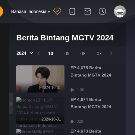
Bahasa Indonesia
Berita Bintang MGTV 2024
25
2024
2024
01
12
11
10
09
08
07
06
05
EP 4,675 Berita
Bintang MGTV 2024
2024-10-31
1.0K
EP 4,674 Berita
Bintang MGTV 2024
2024-10-31
329
EP 4,673 Berita