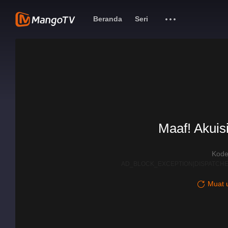
Beranda
Seri
Maaf! Akuisi
Kode
AD_BLOCK_EXCEPTION|DISPATCHE
Muat u