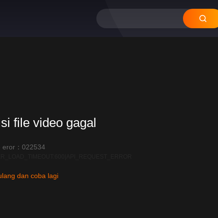
20
si file video gagal
 eror：022534
R_LOAD_TIMEOUT:600|API_REQUEST_ERROR
lang dan coba lagi