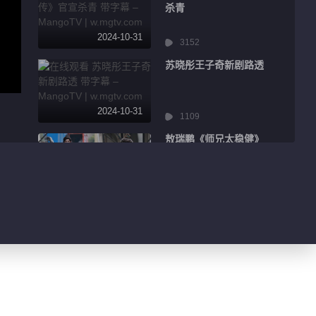
杀青
2024-10-31
3152
苏晓彤王子奇新剧路透
2024-10-31
1109
敖瑞鹏《师兄太稳健》
路透释出
2024-10-31
1746
许佳琪分享日常练舞
vlog
2024-10-31
239
陈都灵工作室分享打戏
幕后vlog