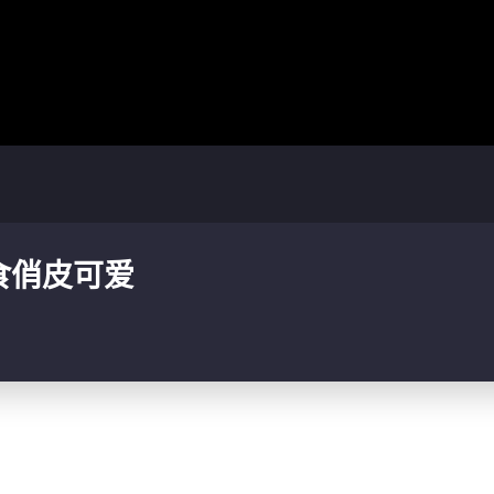
食俏皮可爱