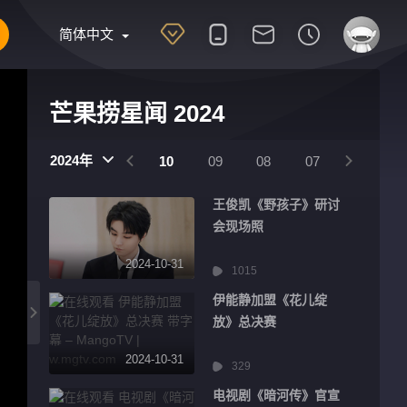
简体中文
芒果捞星闻 2024
2025
2024
2024年
01
12
11
10
09
08
07
06
王俊凯《野孩子》研讨
会现场照
2024-10-31
1015
伊能静加盟《花儿绽
放》总决赛
2024-10-31
329
电视剧《暗河传》官宣