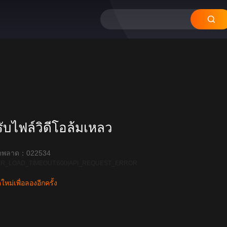
20
บไฟล์วิดีโอล้มเหลว
ิดพลาด：022534
R_LOAD_TIMEOUT:600|API_REQUEST_ERROR
หม่เพื่อลองอีกครั้ง