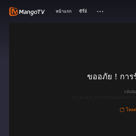
หน้าแรก
ซีรี่ย์
ขออภัย！การรั
รหัสผ
AD_BLOCK_EXCEPTION|DISPATCHE
โหลดใ