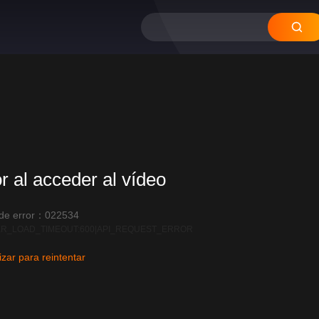
20
or al acceder al vídeo
 de error：022534
R_LOAD_TIMEOUT:600|API_REQUEST_ERROR
izar para reintentar