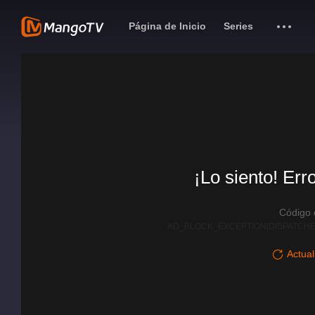
Página de Inicio
Series
¡Lo siento! Err
Código
AD_BLOCK_EXCEPTION|DISPATCHE
Actual