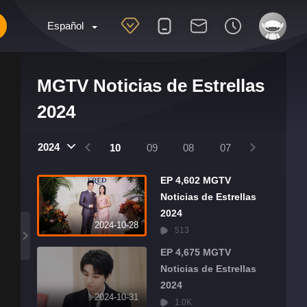
Español
MGTV Noticias de Estrellas
2024
25
2024
2024
01
12
11
10
09
08
07
06
05
EP 4,602 MGTV
Noticias de Estrellas
2024
2024-10-28
513
EP 4,675 MGTV
Noticias de Estrellas
2024
2024-10-31
1.0K