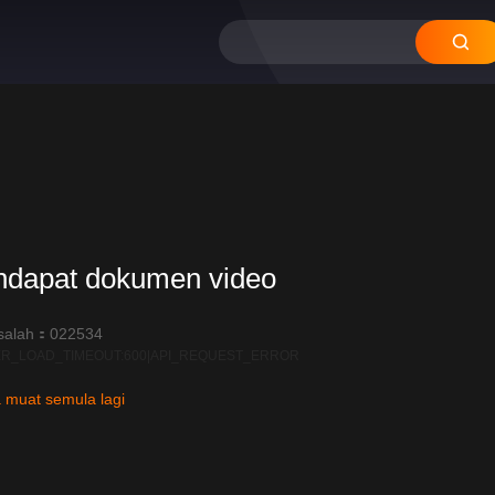
20
ndapat dokumen video
salah：022534
R_LOAD_TIMEOUT:600|API_REQUEST_ERROR
 muat semula lagi