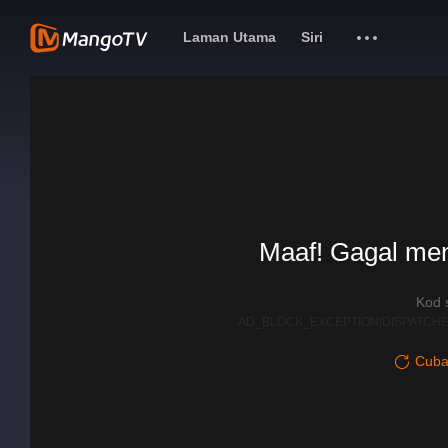
Laman Utama
Siri
Maaf! Gagal me
Kod 
AD_BLOCK_EXCEPTION|DISPATCHE
Cuba