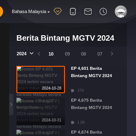
Bahasa Malaysia
Berita Bintang MGTV 2024
25
2024
2024
01
12
11
10
09
08
07
06
05
EP 4,601 Berita
Bintang MGTV 2024
2024-10-28
379
EP 4,675 Berita
Bintang MGTV 2024
2024-10-31
1.0K
EP 4,674 Berita