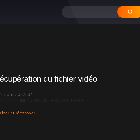
écupération du fichier vidéo
'erreur：022534
R_LOAD_TIMEOUT:600|API_REQUEST_ERROR
liser et réessayer