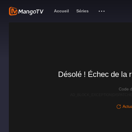
Accueil
Séries
Désolé ! Échec de la r
Code d
AD_BLOCK_EXCEPTION|DISPATCHE
Actua