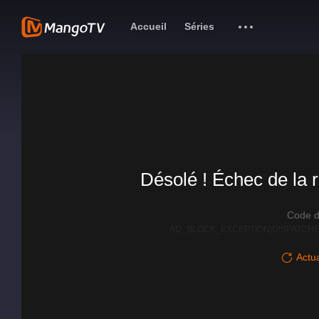
Accueil
Séries
Désolé ! Échec de la r
Code d
AD_BLOCK_EXCEPTION|DISPATCHE
Actua