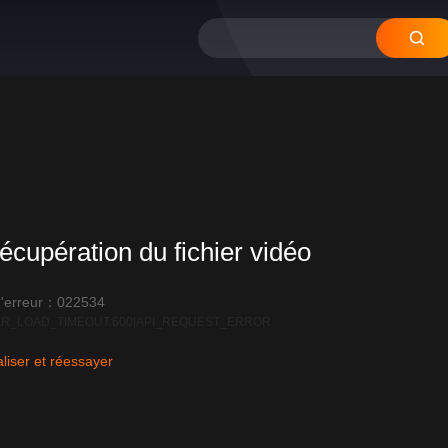
écupération du fichier vidéo
'erreur：022534
R_LOAD_TIMEOUT:600|API_REQUEST_ERROR
liser et réessayer