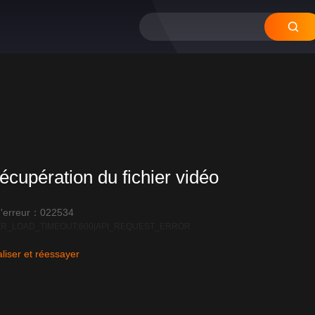
écupération du fichier vidéo
'erreur：022534
R_LOAD_TIMEOUT:600|API_REQUEST_ERROR
liser et réessayer