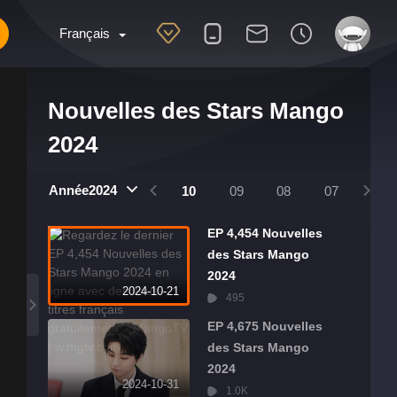
Français
Nouvelles des Stars Mango
2024
2025
2024
Année2024
01
12
11
10
09
08
07
06
EP 4,454 Nouvelles
des Stars Mango
2024
2024-10-21
495
EP 4,675 Nouvelles
des Stars Mango
2024
2024-10-31
1.0K