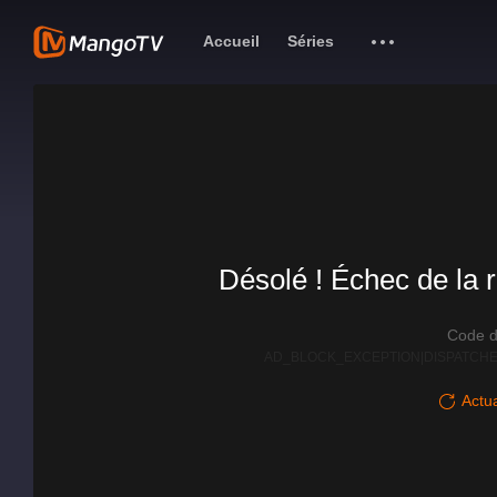
Accueil
Séries
Désolé ! Échec de la r
Code d
AD_BLOCK_EXCEPTION|DISPATCHE
Actua