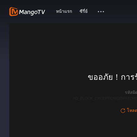
หน้าแรก
ซีรี่ย์
ขออภัย！การรั
รหัสผ
AD_BLOCK_EXCEPTION|DISPATCHE
โหลดใ