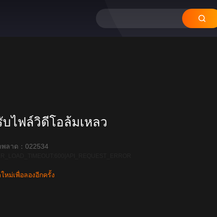
20
บไฟล์วิดีโอล้มเหลว
ิดพลาด：022534
R_LOAD_TIMEOUT:600|API_REQUEST_ERROR
หม่เพื่อลองอีกครั้ง