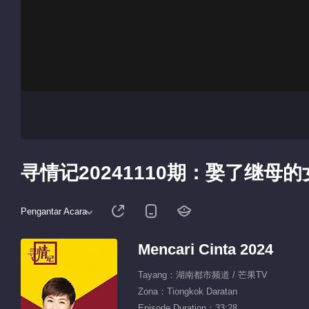
寻情记20241110期：娶了继母
Pengantar Acara
Mencari Cinta 2024
Tayang：湖南都市频道 / 芒果TV
Zona：Tiongkok Daratan
Episode Duration：33:28