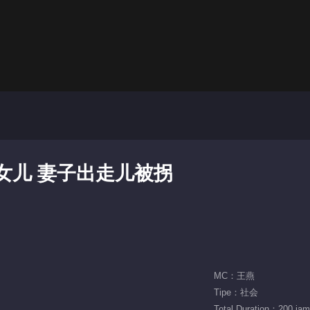
的女儿 妻子出走儿被拐
MC：王燕
Tipe：社会
Total Duration：200 jam