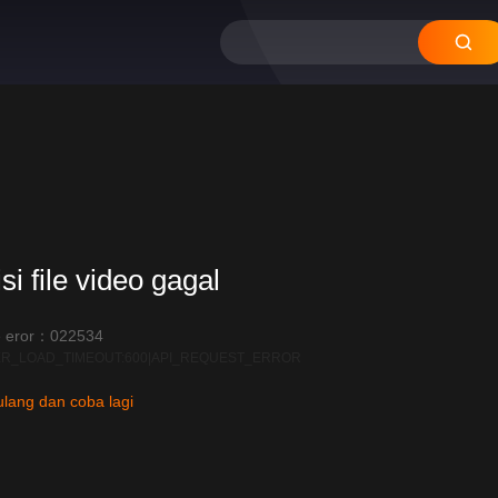
si file video gagal
 eror：022534
R_LOAD_TIMEOUT:600|API_REQUEST_ERROR
lang dan coba lagi