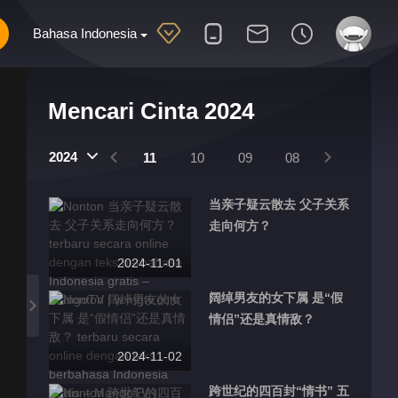
Bahasa Indonesia
Mencari Cinta 2024
2024
12
11
10
09
08
07
06
当亲子疑云散去 父子关系
走向何方？
2024-11-01
阔绰男友的女下属 是“假
情侣”还是真情敌？
2024-11-02
跨世纪的四百封“情书” 五