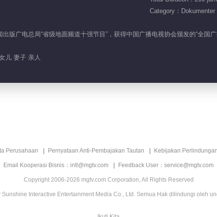
Category：Dokumenter
家新闻出版广电总局“省级地面频道十强节目”，获得中国广播电视协会颁发的“全
 女儿 妻子 亲人
ita Perusahaan
Pernyataan Anti-Pembajakan Tautan
Kebijakan Perlindunga
Email Kooperasi Bisnis：intl@mgtv.com
Feedback User：service@mgtv.com
Copyright 2006-2026 mgtv.com Corporation, All Rights Reserved
Sunshine Interactive Entertainment Media Co., Ltd. Semua Hak dilindungi oleh u
Ikuti Kita