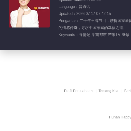
Language：普通话
Updated：2026-07-17 07:42:15
Pengantar：二十年王牌节目，获得国
的情感传奇，寻求中国家庭的幸福之道。
Keywords：
寻情记 湖南都市 芒果TV 继母
Profil Perusahaan
Tentang Kita
Ber
Hunan Happy 