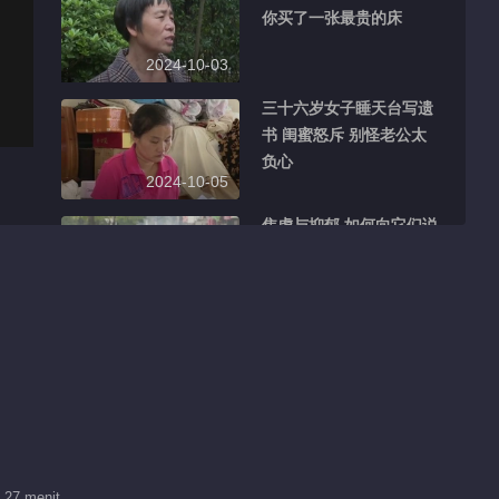
你买了一张最贵的床
2024-10-03
三十六岁女子睡天台写遗
书 闺蜜怒斥 别怪老公太
负心
2024-10-05
焦虑与抑郁 如何向它们说
拜拜？
2024-10-07
他不愿见妻子最后一面 是
妻子有新欢 还是继女无情
义？
2024-10-08
一百八十万征收款 一百五
十平宅基地 外嫁女能分多
 27 menit