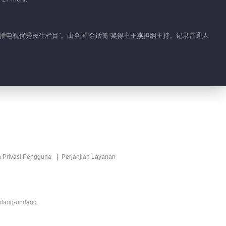
少？
2024-10-10
九九重阳节 寿星来聚会
国广播电视优秀民生栏目”。由全国“金话筒”奖得主王燕担纲主持。记录普通人
2024-10-11
金花岭上金花散 分离姐妹
花何时能相聚
2024-10-13
妻子带儿出走 他是要追回
还是要找寻出轨证据？
n Privasi Pengguna
Perjanjian Layanan
2024-10-15
订婚当天失踪的姐姐 二十
ndang-undang.
九年遭遇了什么不测？