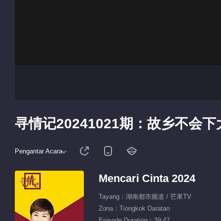
寻情记20241021期：故乡不会
Pengantar Acara
Mencari Cinta 2024
Tayang：湖南都市频道 / 芒果TV
Zona：Tiongkok Daratan
Episode Duration：39:47