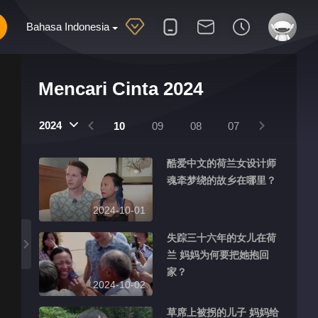
Bahasa Indonesia
Mencari Cinta 2024
2024
12
11
10
09
08
07
06
05
酷爱中文的荷兰女设计师
魂牵梦绕的故乡在哪里？
2024-10-01
失踪三十六年的女儿在荷
兰 妈妈为何要把她抱回
家？
2024-10-02
草席上被拐的儿子 妈妈给