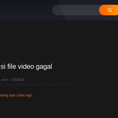
si file video gagal
 eror：022534
R_LOAD_TIMEOUT:600|API_REQUEST_ERROR
lang dan coba lagi