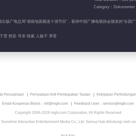
Category：Dokumenter
家新闻出版广电总局“省级地面频道十强节目”，获得中国广播电视协会颁发的“全
下雪 拐卖 寻亲 线索 人贩子 养育
ita Perusahaan
Pernyataan Anti-Pembajakan Tautan
Kebijakan Perlindunga
Email Kooperasi Bisnis：intl@mgtv.com
Feedback User：service@mgtv.com
Copyright 2006-2026 mgtv.com Corporation, All Rights Reserved
Sunshine Interactive Entertainment Media Co., Ltd. Semua Hak dilindungi oleh u
Ikuti Kita