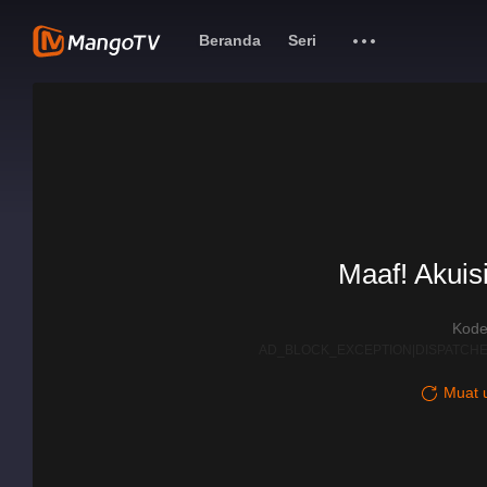
Beranda
Seri
Maaf! Akuisi
Kode
AD_BLOCK_EXCEPTION|DISPATCHE
Muat u