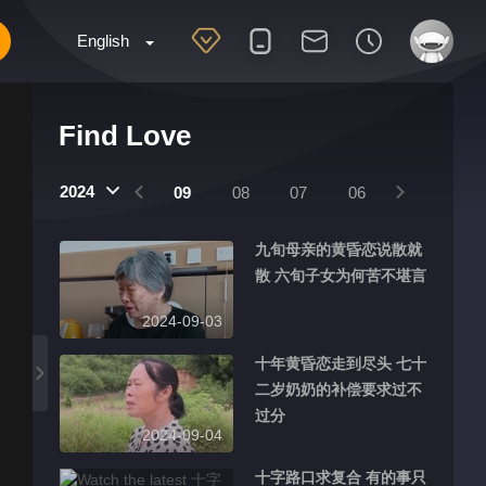
English
Find Love
2024
12
11
10
09
08
07
06
05
04
九旬母亲的黄昏恋说散就
散 六旬子女为何苦不堪言
2024-09-03
十年黄昏恋走到尽头 七十
二岁奶奶的补偿要求过不
过分
2024-09-04
十字路口求复合 有的事只