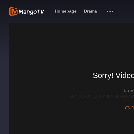
Homepage
Drama
Sorry! Video
Erro
AD_BLOCK_EXCEPTION|DISPATCHE
R