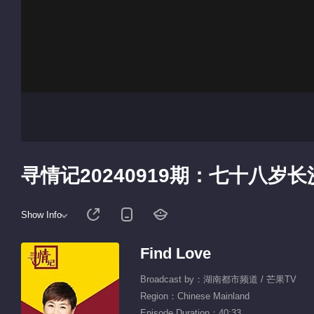
寻情记20240919期：七十八
Show Info
Find Love
Broadcast by：湖南都市频道 / 芒果TV
Region：Chinese Mainland
Episode Duration：40:33