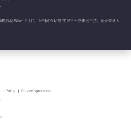
y
2024-09-12
相恋两年一地鸡毛 是爱得
广播电视优秀民生栏目”。由全国“金话筒”奖得主王燕担纲主持。记录普通人
太深 还是管得太死
2024-09-13
美女主播爱上房产中介 生
下女儿不知所踪
2024-09-14
咫尺天涯归家路 三十八年
走不完六公里
ion Policy
Service Agreement
om
2024-09-15
四幅图里画着十二个人 聋
ed
哑妈妈的红色鞋盒有何玄
机