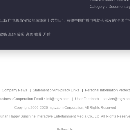
Category：Documentar
家新闻出版广电总局“省级地面频道十强节目”，获得中国广播电视协会颁发的“全国
娭毑 离婚 嗲嗲 逃离 赡养 矛盾
Company News
Statement of Anti-piracy Links
Personal Information Protect
usiness Cooperation Email：intl@mgtv.com
User Feedback：service@mgtv.c
Copyright 2006-2026 mgtv.com Corporation, All Rights Reserved
unan Happy Sunshine Interactive Entertainment Media Co., Ltd. All Rights Reserv
Follow Us