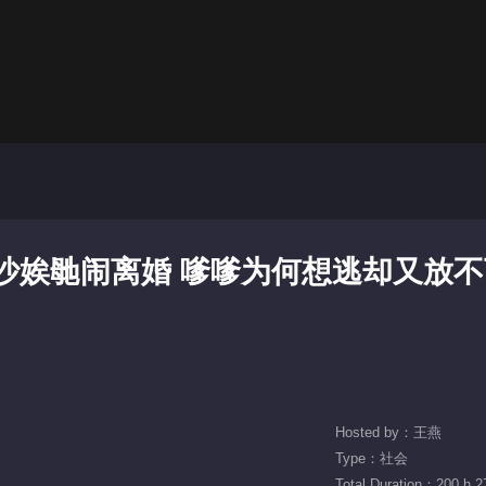
岁长沙娭毑闹离婚 嗲嗲为何想逃却又放
Hosted by：王燕
Type：社会
Total Duration：200 h 2