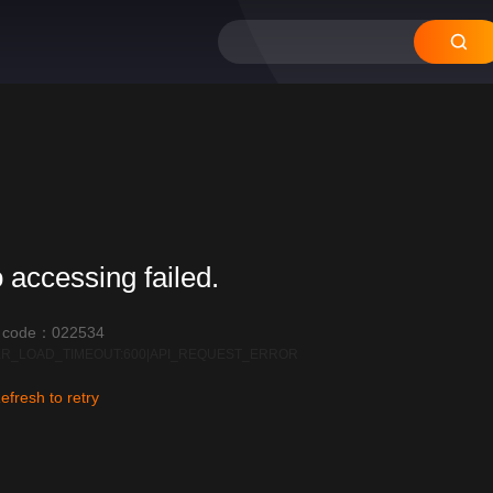
 accessing failed.
r code：022534
R_LOAD_TIMEOUT:600|API_REQUEST_ERROR
efresh to retry