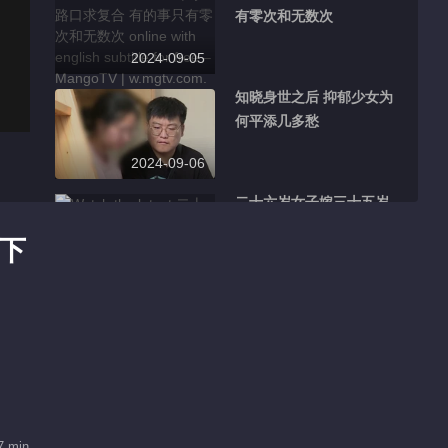
有零次和无数次
2024-09-05
知晓身世之后 抑郁少女为
何平添几多愁
2024-09-06
二十六岁女子嫁三十五岁
保安队长 她卖车救母丈夫
不下
为何横加阻挠
2024-09-07
前妻净身出户被人追 凉席
老板下跪能不能挽回
2024-09-11
妹妹意外离世 新婚四十五
天的陌生妹夫在哪里
7 min