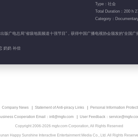
Type：社会
Total Duration：200 h 2
Category：Documentar
家新闻出版广电总局“省级地面频道十强节目”，获得中国广播电视协会颁发的“全国
恋 奶奶 补偿
Company News
Statement of Anti-piracy Links
Personal Information Protect
usiness Cooperation Email：intl@mgtv.com
User Feedback：service@mgtv.c
Copyright 2006-2026 mgtv.com Corporation, All Rights Reserved
unan Happy Sunshine Interactive Entertainment Media Co., Ltd. All Rights Reserv