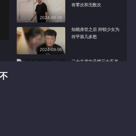
有零次和无数次
2024-09-05
知晓身世之后 抑郁少女为
何平添几多愁
2024-09-06
二十六岁女子嫁三十五岁
保安队长 她卖车救母丈夫
过不
为何横加阻挠
2024-09-07
前妻净身出户被人追 凉席
老板下跪能不能挽回
2024-09-11
妹妹意外离世 新婚四十五
天的陌生妹夫在哪里