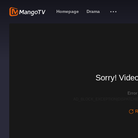
Homepage
Drama
Sorry! Video
Erro
AD_BLOCK_EXCEPTION|DISPATCHE
R