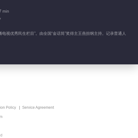
2024-09-12
7 min
y
相恋两年一地鸡毛 是爱得
太深 还是管得太死
广播电视优秀民生栏目”。由全国“金话筒”奖得主王燕担纲主持。记录普通人
2024-09-13
美女主播爱上房产中介 生
下女儿不知所踪
2024-09-14
咫尺天涯归家路 三十八年
走不完六公里
2024-09-15
ion Policy
Service Agreement
om
四幅图里画着十二个人 聋
哑妈妈的红色鞋盒有何玄
机
ed