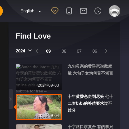
English
Find Love
2024
12
11
10
09
08
07
06
05
04
九旬母亲的黄昏恋说散就
散 六旬子女为何苦不堪言
2024-09-03
十年黄昏恋走到尽头 七十
二岁奶奶的补偿要求过不
过分
2024-09-04
十字路口求复合 有的事只