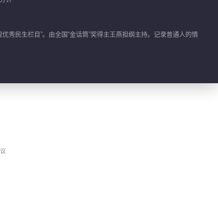
2024-07-09
姑侄生隙 寻找消失三年的
优秀民生栏目”。由全国“金话筒”奖得主王燕担纲主持。记录普通人的情
父亲
2024-07-10
备孕龙宝宝 晋级妈妈有多
难
2024-07-11
豪赌毁终身 赶走前夫装婚
房
议
2024-07-13
订婚在即 儿子为何坠楼身
亡