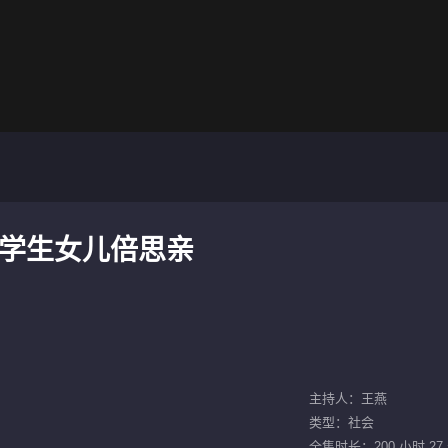
 大学生女儿倍思亲
主持人：王燕
类型：社会
全集时长：200 小时 27