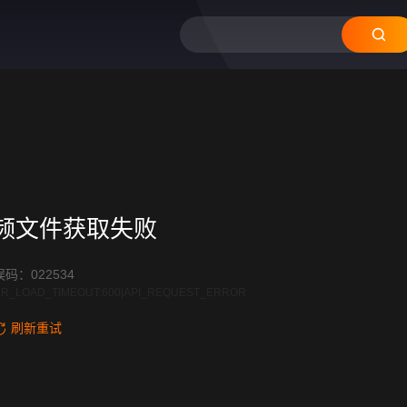
12
11
频文件获取失败
码：022534
R_LOAD_TIMEOUT:600|API_REQUEST_ERROR
刷新重试