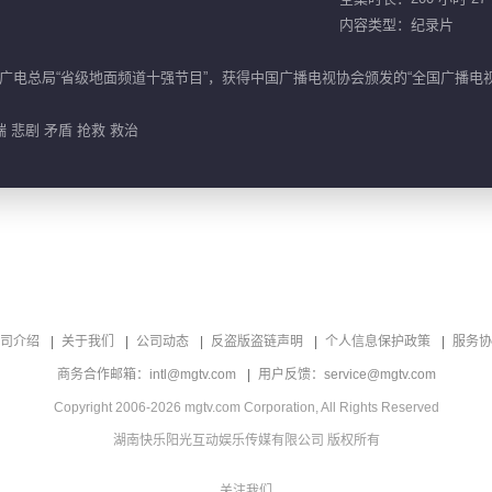
内容类型：纪录片
电总局“省级地面频道十强节目”，获得中国广播电视协会颁发的“全国广播电视
端 悲剧 矛盾 抢救 救治
司介绍
关于我们
公司动态
反盗版盗链声明
个人信息保护政策
服务协
商务合作邮箱：intl@mgtv.com
用户反馈：service@mgtv.com
Copyright 2006-2026 mgtv.com Corporation, All Rights Reserved
湖南快乐阳光互动娱乐传媒有限公司 版权所有
关注我们