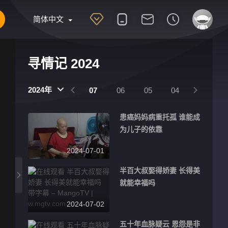
简体中文
寻情记 2024
2024年
10
09
08
07
06
05
04
03
患癌妈妈病重托孤 谁能成
为儿子的依靠
2024-07-01
半百大叔娶得娇妻 长得美
就能幸福吗
2024-07-02
五十年血脉疑云 恩怨是非