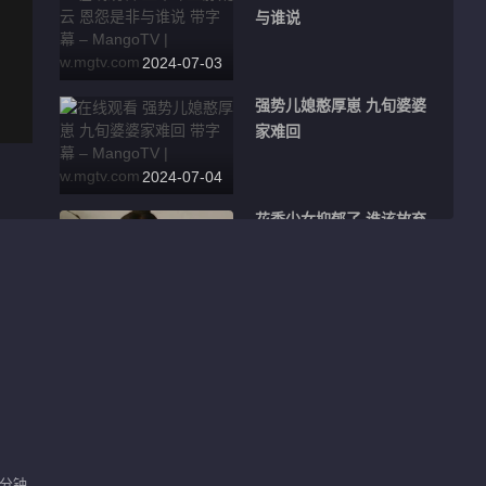
与谁说
2024-07-03
强势儿媳憨厚崽 九旬婆婆
家难回
2024-07-04
花季少女抑郁了 谁该放弃
抚养权
2024-07-06
丈夫手机里的照片 为何让
妻子抓狂
2024-07-07
团洲垸逆行者
 分钟