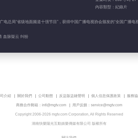
內容類型：紀錄片
电总局“省级地面频道十强节目”，获得中国广播电视协会颁发的“全国广播电视
情 血脉疑云 纠纷
司介紹
關於我們
公司動態
反盜版盜鏈聲明
個人信息保護政策
服務協
商務合作郵箱：intl@mgtv.com
用戶反饋：service@mgtv.com
Copyright 2006-2026 mgtv.com Corporation, All Rights Reserved
湖南快樂陽光互動娛樂傳媒有限公司 版權所有
關注我們