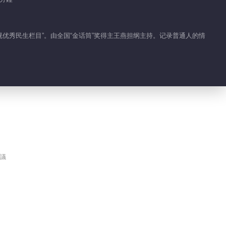
2024-07-09
姑侄生隙 尋找消失三年的
优秀民生栏目”。由全国“金话筒”奖得主王燕担纲主持。记录普通人的情
父親
2024-07-10
備孕龍寶寶 晉級媽媽有多
難
2024-07-11
豪賭毀終身 趕走前夫裝婚
房
議
2024-07-13
訂婚在即 兒子爲何墜樓身
亡