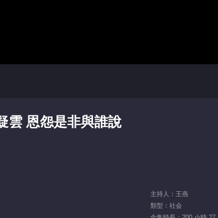
脈疑雲 恩怨是非與誰說
主持人：王燕
類型：社会
全集時長：200 小時 27