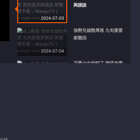
與誰說
2024-07-03
強勢兒媳憨厚崽 九旬婆婆
家難回
2024-07-04
花季少女抑郁了 誰該放棄
撫養權
2024-07-06
丈夫手機裏的照片 爲何讓
妻子抓狂
2024-07-07
團洲垸逆行者
 分鐘