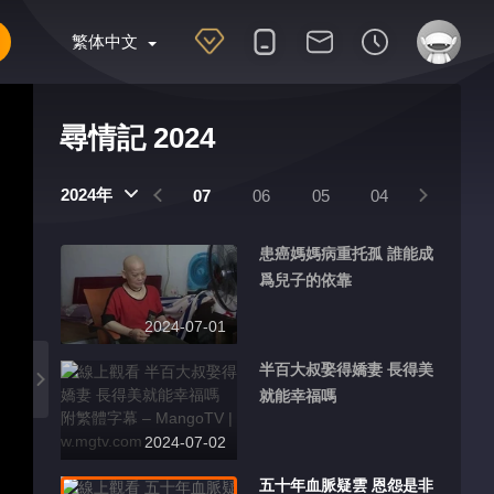
繁体中文
尋情記 2024
2024年
10
09
08
07
06
05
04
03
患癌媽媽病重托孤 誰能成
爲兒子的依靠
2024-07-01
半百大叔娶得嬌妻 長得美
就能幸福嗎
2024-07-02
五十年血脈疑雲 恩怨是非