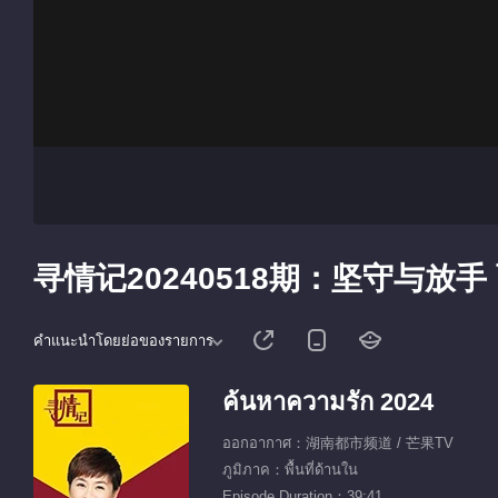
寻情记20240518期：坚守与放
คำแนะนำโดยย่อของรายการ
ค้นหาความรัก 2024
ออกอากาศ：湖南都市频道 / 芒果TV
ภูมิภาค：พื้นที่ด้านใน
Episode Duration：39:41