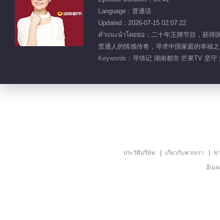
Language：普通话
Updated：2026-07-15 02:07:22
คำแนะนำโดยย่อ：二十年王牌节目
普通人的情感传奇，寻求中国家庭的幸福之
Keywords：
寻情记 湖南都市 芒果TV 坚守
ประวัติบริษัท
เกี่ยวกับพวกเรา
ข่
อีเม