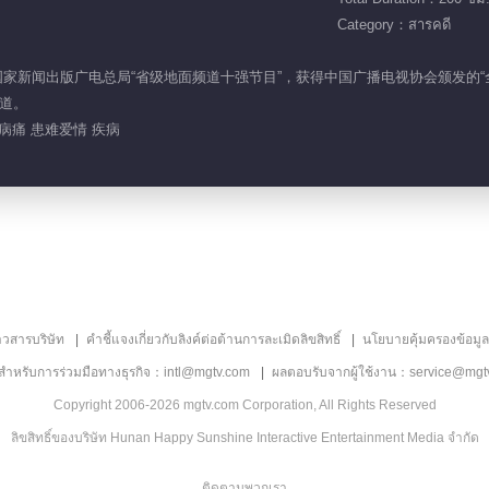
Category：สารคดี
，获得国家新闻出版广电总局“省级地面频道十强节目”，获得中国广播电视协会颁发
道。
 病痛 患难爱情 疾病
าวสารบริษัท
คำชี้แจงเกี่ยวกับลิงค์ต่อต้านการละเมิดลิขสิทธิ์
นโยบายคุ้มครองข้อมู
ลสำหรับการร่วมมือทางธุรกิจ：intl@mgtv.com
ผลตอบรับจากผู้ใช้งาน：service@mgt
Copyright 2006-2026 mgtv.com Corporation, All Rights Reserved
ลิขสิทธิ์ของบริษัท Hunan Happy Sunshine Interactive Entertainment Media จำกัด
ติดตามพวกเรา