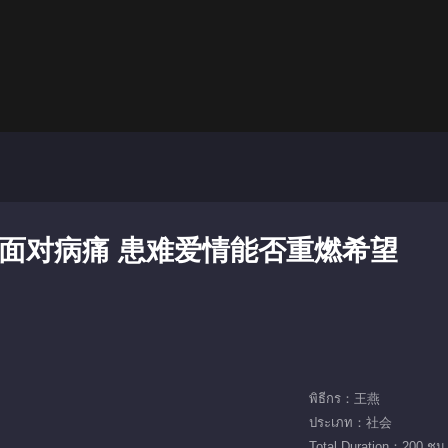
手 面对病痛 患难爱情能否重燃希望
พิธีกร：王燕
ประเภท：社会
Total Duration：200 ชม.