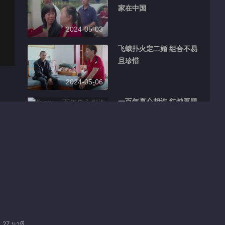
家在中国
2024-05-03
飞蛾扑火定二婚 组合不易
且珍惜
2024-05-06
一百年真心相许 红烛再题
北大情
2024-05-07
为你离婚又还债 新婚两月
怎没了爱
2024-05-08
不爱楼房宁流浪 失独夫妻
覆水难收
 27 นาที