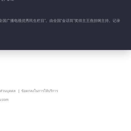
2024-05-09
小男友为爱还是为钱 相差
的“全国广播电视优秀民生栏目”。由全国“金话筒”奖得主王燕担纲主持。记录
十八岁姐弟恋何以陌路
2024-05-13
生命至上 打破癌症魔咒创
奇迹
2024-05-14
九女一子难齐心 一父赡养
起风波
ลส่วนบุคคล
ข้อตกลงในการให้บริการ
v.com
2024-05-15
患难夫妻不离不弃 只为罕
见病儿子拼一个未来