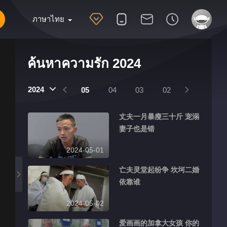
ภาษาไทย
ค้นหาความรัก 2024
2024
08
07
06
05
04
03
02
01
丈夫一月暴瘦三十斤 宠溺
妻子也是错
2024-05-01
亡夫灵堂起纷争 坎坷二婚
依靠谁
2024-05-02
爱画画的加拿大女孩 你的