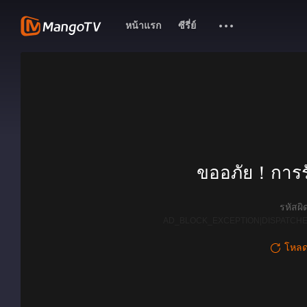
หน้าแรก
ซีรี่ย์
ขออภัย！การรั
รหัสผ
AD_BLOCK_EXCEPTION|DISPATCHE
โหลดใ