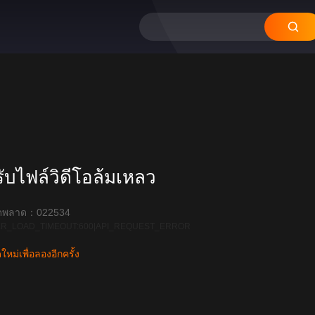
12
11
10
09
บไฟล์วิดีโอล้มเหลว
ิดพลาด：022534
R_LOAD_TIMEOUT:600|API_REQUEST_ERROR
หม่เพื่อลองอีกครั้ง