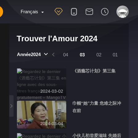
Français
Trouver l'Amour 2024
Année2024
8
07
06
05
04
03
02
01
《酒瘾芯计划》第三集
2024-03-02
巾帼“她”力量 危难之际冲
在前
2024-03-04
小伙儿初尝爱滋味 先婚后