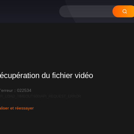
12
11
10
09
0
écupération du fichier vidéo
'erreur：022534
R_LOAD_TIMEOUT:600|API_REQUEST_ERROR
liser et réessayer