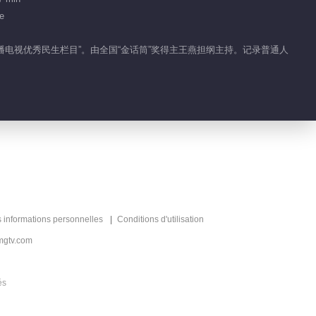
e
2024-03-12
辗转湘鄂两地 拯救深陷传
广播电视优秀民生栏目”。由全国“金话筒”奖得主王燕担纲主持。记录普通人
销的小伙儿
2024-03-13
六旬父亲金屋藏娇 一双儿
女情何以堪
2024-03-15
心尖上的舞者 托起“心”希
望
s informations personnelles
Conditions d'utilisation
mgtv.com
2024-03-17
离婚又复婚 母亲为何被儿
és
子赶出家门