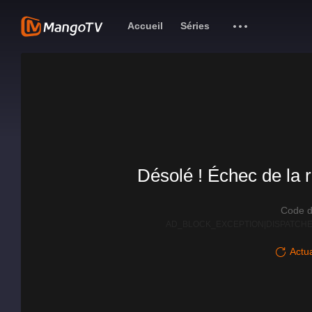
Accueil
Séries
Désolé ! Échec de la r
Code d
AD_BLOCK_EXCEPTION|DISPATCHE
Actua