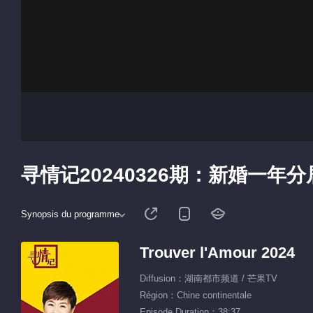
寻情记20240326期：新婚一年
Synopsis du programme
Trouver l'Amour 2024
Diffusion：湖南都市频道 / 芒果TV
Région：Chine continentale
Episode Duration：38:37