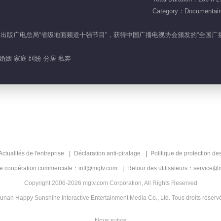
Category：Documentair
家新闻出版广电总局“省级地面频道十强节目”，获得中国广播电视协会颁发的“全国
婚姻 家庭 纠纷 分居 私奔
Actualités de l'entreprise
Déclaration anti-piratage
Politique de protection de
de coopération commerciale：intl@mgtv.com
Retour des utilisateurs：service@
Copyright 2006-2026 mgtv.com Corporation, All Rights Reserved
unan Happy Sunshine Interactive Entertainment Media Co., Ltd. Tous droits réserv
Nous suivre