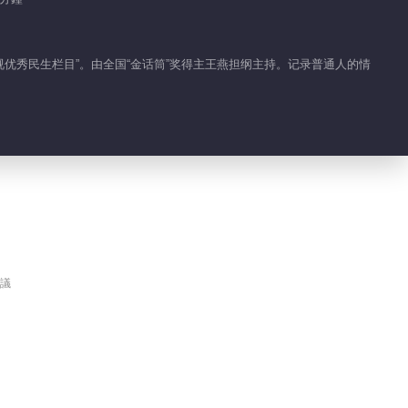
2024-01-09
孕育之路滿荊棘 年輕媽媽
优秀民生栏目”。由全国“金话筒”奖得主王燕担纲主持。记录普通人的情
不畏艱難
2024-01-10
藏在心底的父母 女兒回來
了
2024-01-12
六旬保姆突變繼母 九旬父
親的婚姻風波
議
2024-01-14
艱難黃昏戀 九旬退休工程
師閃婚閃離