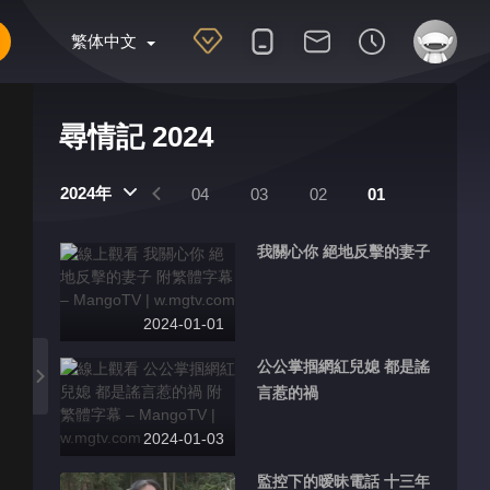
繁体中文
尋情記 2024
2024年
07
06
05
04
03
02
01
我關心你 絕地反擊的妻子
2024-01-01
公公掌掴網紅兒媳 都是謠
言惹的禍
2024-01-03
監控下的暧昧電話 十三年