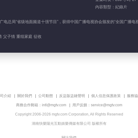
內容類型：紀錄片
电总局“省级地面频道十强节目”，获得中国广播电视协会颁发的“全国广播电视
情 父子情 重组家庭 征收
司介紹
關於我們
公司動態
反盜版盜鏈聲明
個人信息保護政策
服務協
商務合作郵箱：intl@mgtv.com
用戶反饋：service@mgtv.com
Copyright 2006-2026 mgtv.com Corporation, All Rights Reserved
湖南快樂陽光互動娛樂傳媒有限公司 版權所有
關注我們