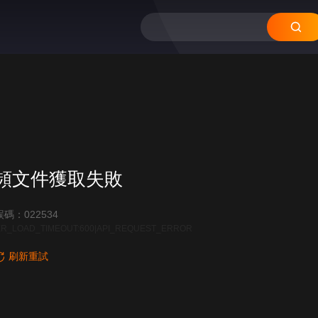
12
11
10
09
08
頻文件獲取失敗
碼：022534
R_LOAD_TIMEOUT:600|API_REQUEST_ERROR
刷新重試