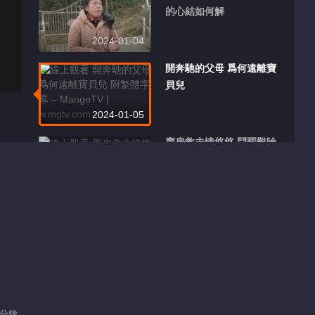
的心結如何解
2024-01-04
開奔馳的父母 爲何遠離寶
貝兒
2024-01-05
賣房救夫情悠悠 鬥罷艱險
再出發
2024-01-06
八旬母親是個寶 手足兄弟
怎能棍棒相向
2024-01-07
爲愛拼婚房 房有了婚姻真
沒了
 分鐘