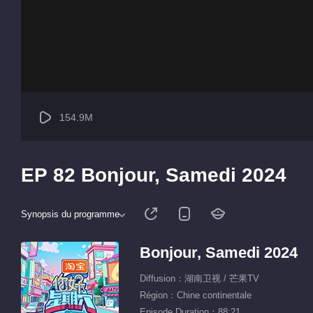
154.9M
EP 82 Bonjour, Samedi 2024
Synopsis du programme
Bonjour, Samedi 2024
Diffusion：湖南卫视 / 芒果TV
Région：Chine continentale
Episode Duration：88:21