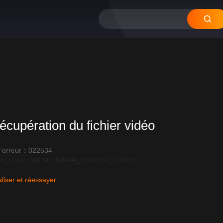
écupération du fichier vidéo
'erreur：022534
R_LOAD_TIMEOUT:600|API_REQUEST_ERROR
liser et réessayer