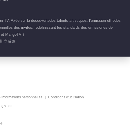
16.8M
EP 86 Bonjour, Samedi
VIP
2024
TV. Axée sur la découvertedes talents artistiques, l’émission offredes
nnelles des invités, redéfinissant les standards des émissiones de
2024-10-19
162.6M
V et MangoTV )
EP 21 Bonjour, Samedi
洲 立威廉
VIP
2024
2024-10-20
15.7M
EP 88 Bonjour, Samedi
VIP
2024
2024-10-26
152.5M
s informations personnelles
Conditions d'utilisation
mgtv.com
Contenu chaud
Infinité et Au-delà ·
Recommander
és
Musique Pop