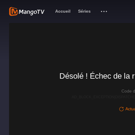
Accueil
Séries
Désolé ! Échec de la r
Code d
AD_BLOCK_EXCEPTION|DISPATCHE
Actua