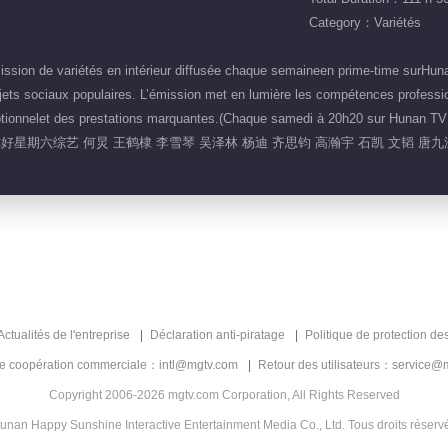
Category：Variétés
ion de variétés en intérieur diffusée chaque semaineen prime-time surHunan 
ets sociaux populaires. L’émission met en lumière les compétences professio
ceptionnelet des prestations marquantes.(Chaque samedi à 20h20 sur Hunan T
你好星期六综艺 何炅 王鹤棣 李雪琴 吴泽林 杨迪 齐思钧 高瀚宇 石凯 文韬 唐九
Actualités de l'entreprise
Déclaration anti-piratage
Politique de protection de
de coopération commerciale：intl@mgtv.com
Retour des utilisateurs：service@
Copyright 2006-2026 mgtv.com Corporation, All Rights Reserved
unan Happy Sunshine Interactive Entertainment Media Co., Ltd. Tous droits réserv