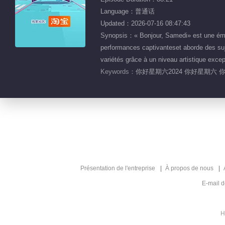
Language：普通话
Updated：2026-07-16 08:47:43
Synopsis：« Bonjour, Samedi» est une émiss
performances captivanteset aborde des suj
variétés grâce à un niveau artistique ex
Keywords：
你好星期六2024 你好星期六 
Présentation de l'entreprise
À propos de nous
E-mail 
H