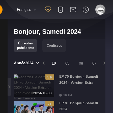
Français
Bonjour, Samedi 2024
Épisodes
Coulisses
précédents
Année2024
12
11
10
09
08
07
06
EP 70 Bonjour, Samedi
VIP
2024 · Version Extra
2024-10-03
16.1M
EP 81 Bonjour, Samedi
VIP
2024