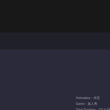
Animateur：何炅
Genre：真人秀
Total Duration：111 h 5