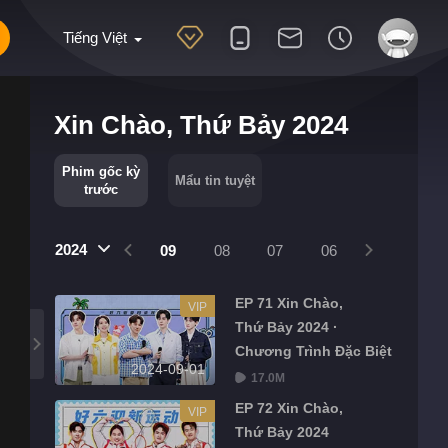
Tiếng Việt
Xin Chào, Thứ Bảy 2024
Phim gốc kỳ
Mẩu tin tuyệt
trước
2024
12
11
10
09
08
07
06
05
04
EP 71 Xin Chào,
VIP
Thứ Bảy 2024 ·
Chương Trình Đặc Biệt
2024-09-01
17.0M
EP 72 Xin Chào,
VIP
Thứ Bảy 2024