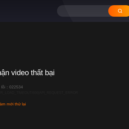
hận video thất bại
 lỗi：022534
R_LOAD_TIMEOUT:600|API_REQUEST_ERROR
àm mới thử lại