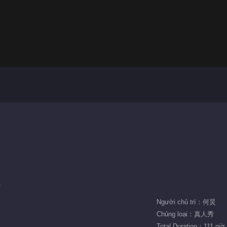
Người chủ trì：何炅
Chủng loại：真人秀
Total Duration：111 giờ