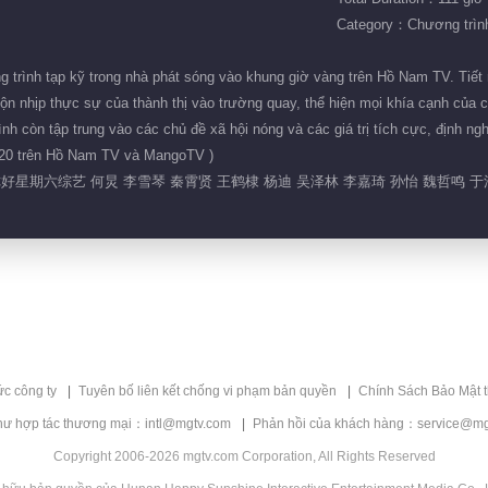
Category：Chương trình 
 trình tạp kỹ trong nhà phát sóng vào khung giờ vàng trên Hồ Nam TV. Tiết 
ộn nhịp thực sự của thành thị vào trường quay, thể hiện mọi khía cạnh của 
nh còn tập trung vào các chủ đề xã hội nóng và các giá trị tích cực, định ng
0:20 trên Hồ Nam TV và MangoTV )
你好星期六综艺 何炅 李雪琴 秦霄贤 王鹤棣 杨迪 吴泽林 李嘉琦 孙怡 魏哲鸣 于
ức công ty
Tuyên bố liên kết chống vi phạm bản quyền
Chính Sách Bảo Mật 
hư hợp tác thương mại：intl@mgtv.com
Phản hồi của khách hàng：service@mg
Copyright 2006-2026 mgtv.com Corporation, All Rights Reserved