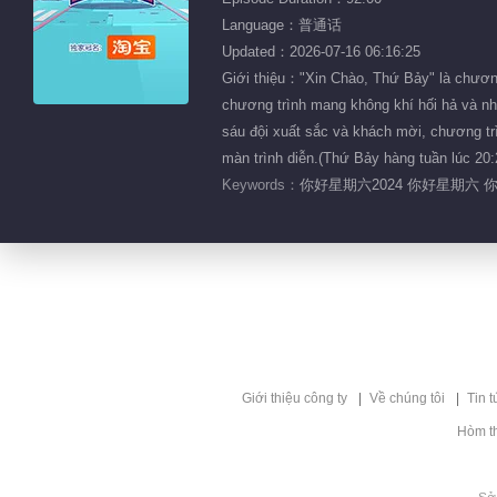
Language：普通话
Updated：2026-07-16 06:16:25
Giới thiệu："Xin Chào, Thứ Bảy" là chương
chương trình mang không khí hối hả và nh
sáu đội xuất sắc và khách mời, chương trì
màn trình diễn.(Thứ Bảy hàng tuần lúc 2
Keywords：
你好星期六2024 你好星期六 
Giới thiệu công ty
Về chúng tôi
Tin t
Hòm t