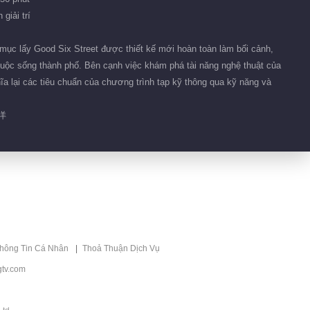
16.6M
giải trí
EP 77 Xin Chào,
VIP
Thứ Bảy 2024
mục lấy Good Six Street được thiết kế mới hoàn toàn làm bối cảnh,
cuộc sống thành phố. Bên cạnh việc khám phá tài năng nghệ thuật của
2024-09-28
154.1M
hĩa lại các tiêu chuẩn của chương trình tạp kỹ thông qua kỹ năng và
Biên tập giới thiệu
洋
Vô Cực Và Xa Hơn ·
Đề xuất
Nhạc Pop Hoa Ngữ
华流声起 血脉同频
thông Tin Cá Nhân
Thoả Thuận Dịch Vụ
tv.com