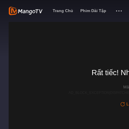
Trang Chủ
Phim Dài Tập
Rất tiếc! N
Mã
AD_BLOCK_EXCEPTION|DISPATCHE
L