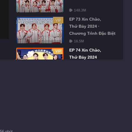
2024-09-07
148.3M
EP 73 Xin Chào,
VIP
Thứ Bảy 2024 ·
Chương Trình Đặc Biệt
2024-09-08
16.5M
EP 74 Xin Chào,
VIP
Thứ Bảy 2024
2024-09-14
151.5M
EP 75 Xin Chào,
VIP
Thứ Bảy 2024 ·
Chương Trình Đặc Biệt
2024-09-15
17.1M
EP 78 Xin Chào,
VIP
Thứ Bảy 2024
2024-09-22
 56 phút