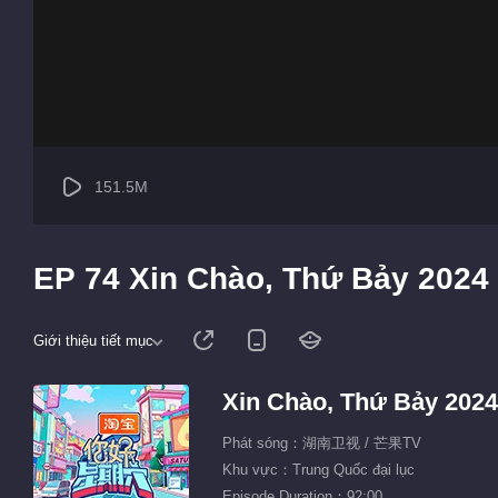
151.5M
EP 74 Xin Chào, Thứ Bảy 2024
Giới thiệu tiết mục
Xin Chào, Thứ Bảy 2024
Phát sóng：湖南卫视 / 芒果TV
Khu vực：Trung Quốc đại lục
Episode Duration：92:00