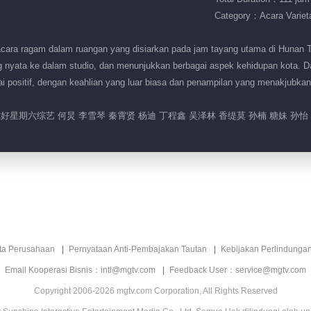
Category：Acara Variet
ara ragam dalam ruangan yang disiarkan pada jam tayang utama di Hunan TV.
 nyata ke dalam studio, dan menunjukkan berbagai aspek kehidupan kota. Dal
nilai positif, dengan keahlian yang luar biasa dan penampilan yang menakjubk
星期六综艺 何炅 李雪琴 秦霄贤 杨迪 丁程鑫 吴泽林 香缇莫 孙楠 糖妹 孙怡 林一 张予
ita Perusahaan
Pernyataan Anti-Pembajakan Tautan
Kebijakan Perlindunga
Email Kooperasi Bisnis：intl@mgtv.com
Feedback User：service@mgtv.com
Copyright 2006-2026 mgtv.com Corporation, All Rights Reserved