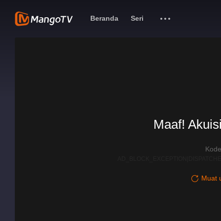
Beranda
Seri
Maaf! Akuisi
Kode
AD_BLOCK_EXCEPTION|DISPATCHE
Muat u