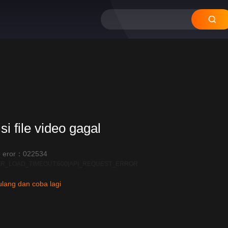
si file video gagal
12
11
 eror：022534
R_LOAD_TIMEOUT:600|API_REQUEST_ERROR
lang dan coba lagi