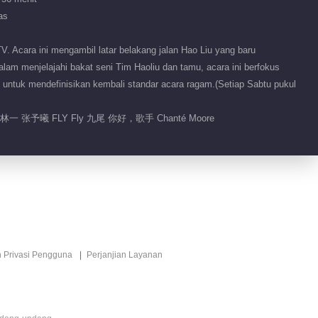
13.5M
as
EP 54 Halo, Sabtu 2024
VIP
 Acara ini mengambil latar belakang jalan Hao Liu yang baru
am menjelajahi bakat seni Tim Haoliu dan tamu, acara ini berfokus
2024-07-13
153.6M
an untuk mendefinisikan kembali standar acara ragam.(Setiap Sabtu pukul
EP 55 Halo, Sabtu 2024
VIP
· Acara Spesial
曦 FLY Fly 九尾 你好，歌手 Chanté Moore
2024-07-16
28.7M
EP 56 Halo, Sabtu 2024
VIP
2024-07-20
147.1M
EP 57 Halo, Sabtu 2024
VIP
n Privasi Pengguna
Perjanjian Layanan
· Versi Tambahan
2024-07-21
17.1M