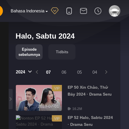
Bahasa Indonesia
Halo, Sabtu 2024
Episode
Tidbits
sebelumnya
2024
10
09
08
07
06
05
04
03
02
EP 50 Xin Chào, Thứ
VIP
Bảy 2024 · Drama Seru
2024-07-01
16.2M
EP 52 Halo, Sabtu 2024
VIP
· Drama Seru