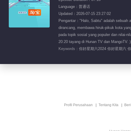
Language：普通话
Updated：2026-07-15 23:27:02
Pengantar："Halo, Sabtu" adalah sebuah ac
dirancang, membawa hiruk-pikuk kota yang
pada topik sosial yang populer dan nilai-
20:20 tayang di Hunan TV dan MangoTV. )
Keywords：
你好星期六2024 你好星期六 你好
Profil Perusahaan
Tentang Kita
Ber