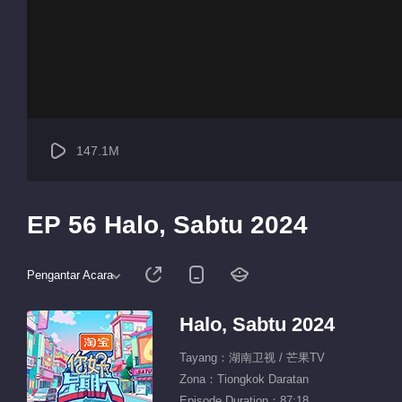
147.1M
EP 56 Halo, Sabtu 2024
Pengantar Acara
Halo, Sabtu 2024
Tayang：湖南卫视 / 芒果TV
Zona：Tiongkok Daratan
Episode Duration：87:18