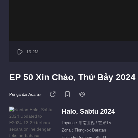
16.2M
EP 50 Xin Chào, Thứ Bảy 2024
Pengantar Acara
Halo, Sabtu 2024
Tayang：湖南卫视 / 芒果TV
Zona：Tiongkok Daratan
Episode Duration：45:33