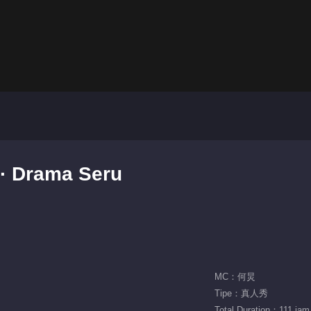
 · Drama Seru
MC：何炅
Tipe：真人秀
Total Duration：111 jam