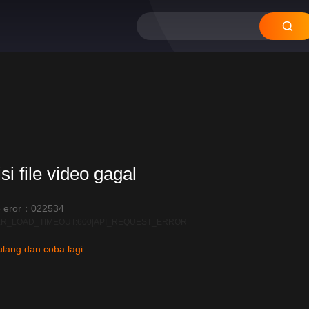
si file video gagal
12
11
 eror：022534
R_LOAD_TIMEOUT:600|API_REQUEST_ERROR
lang dan coba lagi