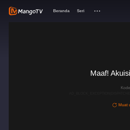
Beranda
Seri
Maaf! Akuisi
Kode
AD_BLOCK_EXCEPTION|DISPATCHE
Muat u