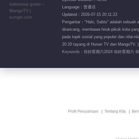
Language：普通话
Updated：2026-07-15 20:11:22
Pengantar："Halo, Sabtu" adalah sebuah ac
dirancang, membawa hiruk-pikuk kota yang
pada topik sosial yang populer dan nilai-
20:20 tayang di Hunan TV dan MangoTV. )
Keywords：
你好星期六2024 你好星期六 
Profil Perusahaan
Tentang Kita
Ber