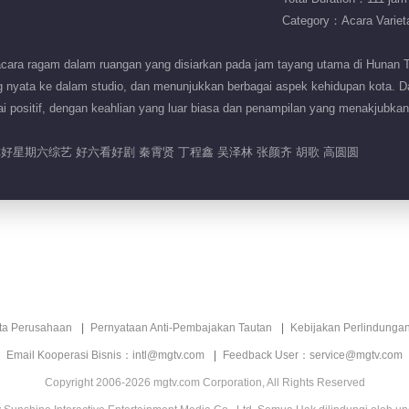
Category：Acara Variet
ara ragam dalam ruangan yang disiarkan pada jam tayang utama di Hunan TV.
 nyata ke dalam studio, dan menunjukkan berbagai aspek kehidupan kota. Dal
nilai positif, dengan keahlian yang luar biasa dan penampilan yang menakjubk
你好星期六综艺 好六看好剧 秦霄贤 丁程鑫 吴泽林 张颜齐 胡歌 高圆圆
ita Perusahaan
Pernyataan Anti-Pembajakan Tautan
Kebijakan Perlindunga
Email Kooperasi Bisnis：intl@mgtv.com
Feedback User：service@mgtv.com
Copyright 2006-2026 mgtv.com Corporation, All Rights Reserved