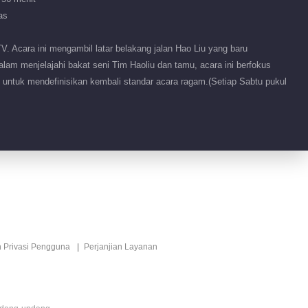
13.5M
as
EP 54 Halo, Sabtu 2024
VIP
 Acara ini mengambil latar belakang jalan Hao Liu yang baru
am menjelajahi bakat seni Tim Haoliu dan tamu, acara ini berfokus
2024-07-13
153.6M
an untuk mendefinisikan kembali standar acara ragam.(Setiap Sabtu pukul
EP 55 Halo, Sabtu 2024
VIP
· Acara Spesial
2024-07-16
28.7M
EP 56 Halo, Sabtu 2024
VIP
2024-07-20
147.1M
EP 57 Halo, Sabtu 2024
VIP
n Privasi Pengguna
Perjanjian Layanan
· Versi Tambahan
2024-07-21
17.1M