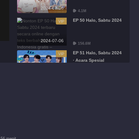
2024-07-06
4.1M
EP 50 Halo, Sabtu 2024
VIP
2024-07-06
156.6M
EP 51 Halo, Sabtu 2024
VIP
· Acara Spesial
2024-07-08
17.4M
EP 1 Halo, Sabtu
VIP
2024·Drama
Seru[Acara Spesial]
2024-07-11
13.0M
EP 2 Halo, Sabtu
VIP
2024·Drama
Seru[Acara Spesial]
2024-07-12
 56 menit