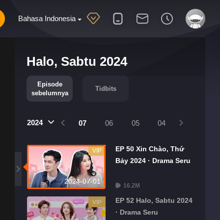
Bahasa Indonesia
Halo, Sabtu 2024
Episode
Tidbits
sebelumnya
2024
10
09
08
07
06
05
04
03
02
EP 50 Xin Chào, Thứ
VIP
Bảy 2024 · Drama Seru
2024-07-01
16.2M
EP 52 Halo, Sabtu 2024
VIP
· Drama Seru