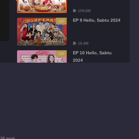
2024-02-10
159.6M
EP 9 Hello, Sabtu 2024
VIP
2024-02-11
16.4M
EP 10 Hello, Sabtu
VIP
2024
2024-02-12
15.9M
EP 11 Hello, Sabtu
VIP
2024
2024-02-17
163.3M
Rekomendasi penyunting
Infiniti dan Melebihi
Mengesyorkan
56 minit