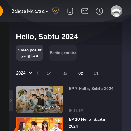
Bahasa Malaysia
Hello, Sabtu 2024
Video positif
Berita gembira
yang lalu
2024
07
06
05
04
03
02
01
EP 7 Hello, Sabtu 2024
VIP
2024-02-03
17.1M
EP 10 Hello, Sabtu
VIP
2024