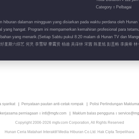
Category：Pelbagai
an hiburan dalaman mingguan yang disiarkan pada waktu perdana oleh Hunan 
al yang hangat. Program ini mempamerkan kemahiran profesional para tetam
embahan yang menarik.(Setiap Sabtu pukul 8:20 malam di Hunan TV dan Mang
你好星期六综艺 何炅 李雪琴 秦霄贤 杨迪 吴泽林 宋茜 陈星旭 彭昱畅 李庚希 林
a syarikat
Penyataan pautan anti-cetak rompak
Polisi Perlindungan Makluma
 kerjasama perniagaan：intl@mgtv.com
Maklum balas pengguna：service@mg
Copyright 2006-2026 mgtv.com Corporation, All Rights Reserved
Hunan Ceria Matahari Interaktif Media Hiburan Co.Ltd. Hak Cipta Terpelihara