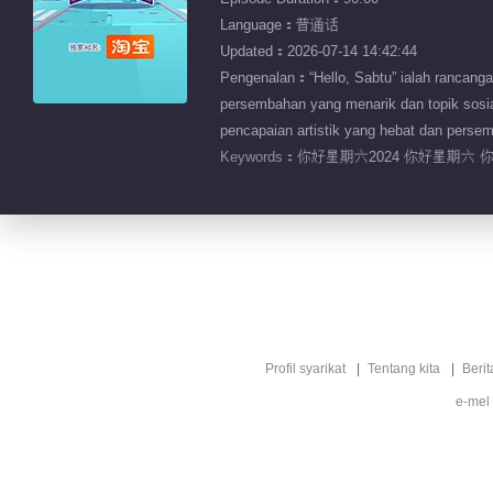
Language：普通话
Updated：2026-07-14 14:42:44
Pengenalan：“Hello, Sabtu” ialah rancang
persembahan yang menarik dan topik sosi
pencapaian artistik yang hebat dan pers
Keywords：
你好星期六2024 你好星期六 
Profil syarikat
Tentang kita
Berit
e-mel