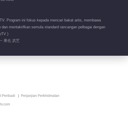
· Muzik Pop
Mandarin
华流声起 血脉同频
TV. Program ini fokus kepada mencari bakat artis, membawa
u dan mentakrifkan semula standard rancangan pelbagai dengan
oTV )
一 周也 武艺
t Peribadi
Perjanjian Perkhidmatan
tv.com