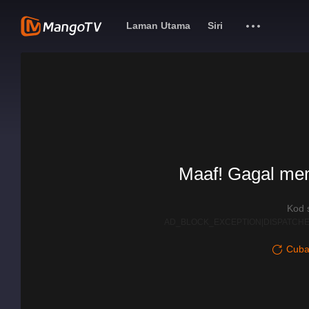
Laman Utama
Siri
Maaf! Gagal me
Kod 
AD_BLOCK_EXCEPTION|DISPATCHE
Cuba