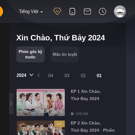
Tiếng Việt
Xin Chào, Thứ Bảy 2024
Phim gốc kỳ
Mẩu tin tuyệt
trước
2024
07
06
05
04
03
02
01
EP 1 Xin Chào,
Thứ Bảy 2024
2024-01-06
159.3M
EP 2 Xin Chào,
VIP
Thứ Bảy 2024 · Phiên