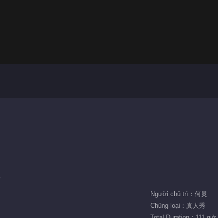
Người chủ trì：何炅
Chủng loại：真人秀
Total Duration：111 giờ