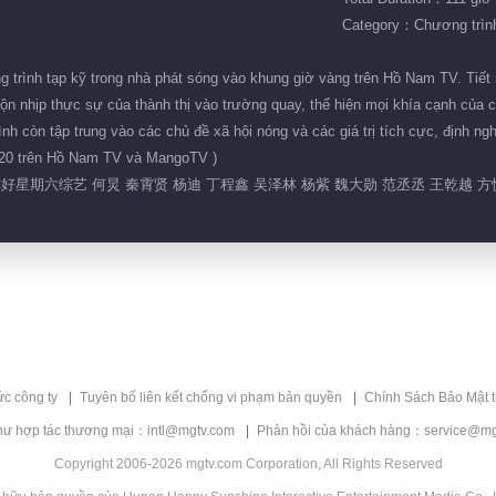
Category：Chương trình 
 trình tạp kỹ trong nhà phát sóng vào khung giờ vàng trên Hồ Nam TV. Tiết 
ộn nhịp thực sự của thành thị vào trường quay, thể hiện mọi khía cạnh của 
nh còn tập trung vào các chủ đề xã hội nóng và các giá trị tích cực, định ng
0:20 trên Hồ Nam TV và MangoTV )
你好星期六综艺 何炅 秦霄贤 杨迪 丁程鑫 吴泽林 杨紫 魏大勋 范丞丞 王乾越 
ức công ty
Tuyên bố liên kết chống vi phạm bản quyền
Chính Sách Bảo Mật 
hư hợp tác thương mại：intl@mgtv.com
Phản hồi của khách hàng：service@mg
Copyright 2006-2026 mgtv.com Corporation, All Rights Reserved