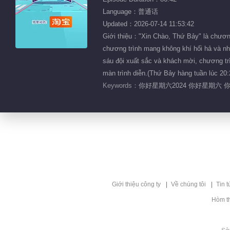
Language：普通话
Updated：2026-07-14 11:53:42
Giới thiệu："Xin Chào, Thứ Bảy" là chương
chương trình mang không khí hối hả và nh
sáu đội xuất sắc và khách mời, chương trì
màn trình diễn.(Thứ Bảy hàng tuần lúc 2
Keywords：
你好星期六2024 你好星期六 
Giới thiệu công ty
Về chúng tôi
Tin t
Hòm t