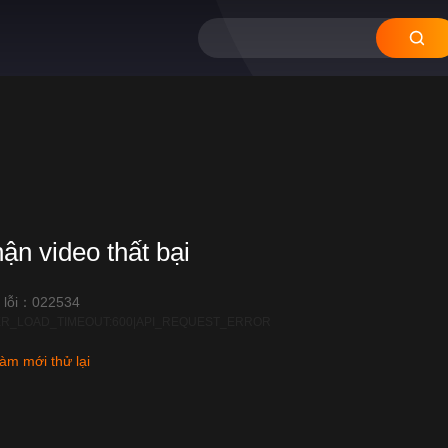
hận video thất bại
12
11
10
09
08
 lỗi：022534
R_LOAD_TIMEOUT:600|API_REQUEST_ERROR
àm mới thử lại