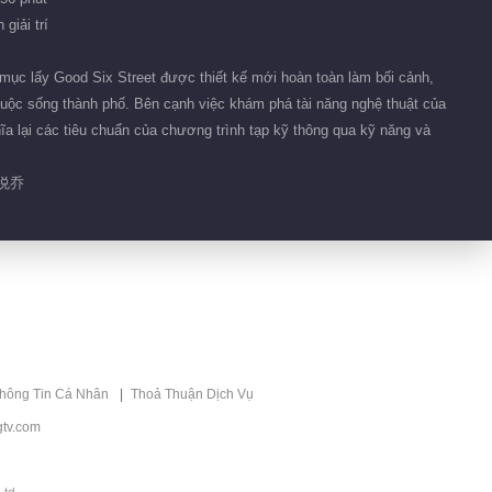
17.3M
giải trí
Biên tập giới thiệu
mục lấy Good Six Street được thiết kế mới hoàn toàn làm bối cảnh,
Vô Cực Và Xa Hơn ·
cuộc sống thành phố. Bên cạnh việc khám phá tài năng nghệ thuật của
Đề xuất
Nhạc Pop Hoa Ngữ
hĩa lại các tiêu chuẩn của chương trình tạp kỹ thông qua kỹ năng và
华流声起 血脉同频
方悦乔
thông Tin Cá Nhân
Thoả Thuận Dịch Vụ
tv.com