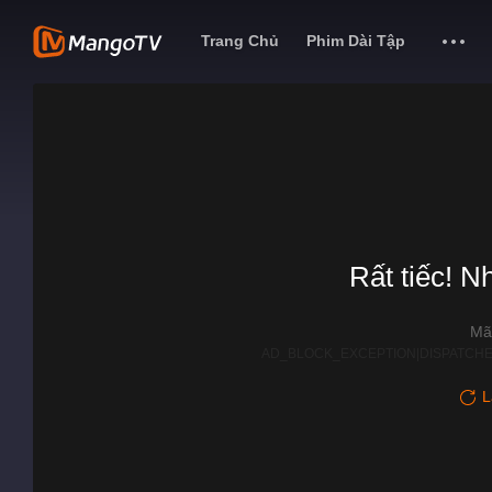
Trang Chủ
Phim Dài Tập
Rất tiếc! N
Mã
AD_BLOCK_EXCEPTION|DISPATCHE
L