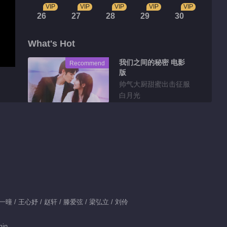
VIP
VIP
VIP
VIP
VIP
26
27
28
29
30
What's Hot
我们之间的秘密 电影
Recommend
版
帅气大厨甜蜜出击征服
白月光
Tidbits
Highlight EP 1 No.2
Just Between Us
01:04
Highlight EP 1 No.1
刘一曈 / 王心妤 / 赵轩 / 滕爱弦 / 梁弘立 / 刘伶
Just Between Us
01:23
min