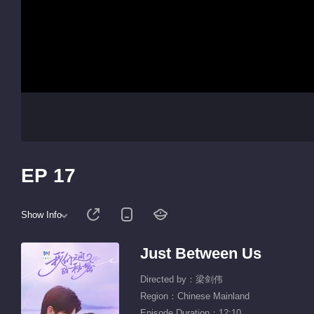
EP 17
Show Info
Just Between Us
Directed by：梁剑伟
Region：Chinese Mainland
Episode Duration：12:10