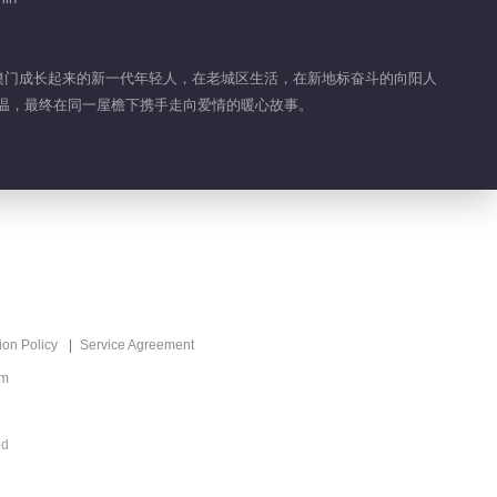
Feature EP 1 No.48
Just Between Us
的是澳门成长起来的新一代年轻人，在老城区生活，在新地标奋斗的向阳人
升温，最终在同一屋檐下携手走向爱情的暖心故事。
01:43
Feature EP 1 No.47
Just Between Us
01:39
Feature EP 1 No.46
Just Between Us
ion Policy
Service Agreement
02:06
om
Feature EP 1 No.45
Just Between Us
ed
03:42