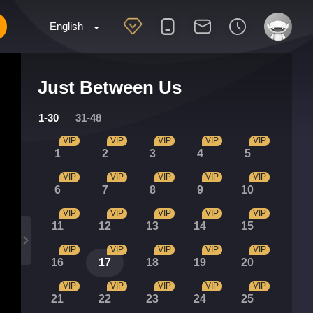
English
Just Between Us
1-30
31-48
VIP
VIP
VIP
VIP
VIP
1
2
3
4
5
VIP
VIP
VIP
VIP
VIP
6
7
8
9
10
VIP
VIP
VIP
VIP
VIP
11
12
13
14
15
VIP
VIP
VIP
VIP
VIP
16
17
18
19
20
VIP
VIP
VIP
VIP
VIP
21
22
23
24
25