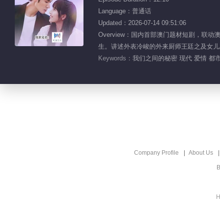
Language：普通话
Updated：2026-07-14 09:51:06
Overview：国内首部澳门题材短剧，
生。讲述外表冷峻的外来厨师王廷之及女儿
Keywords：
我们之间的秘密 现代 爱情 都
Company Profile
About Us
B
H