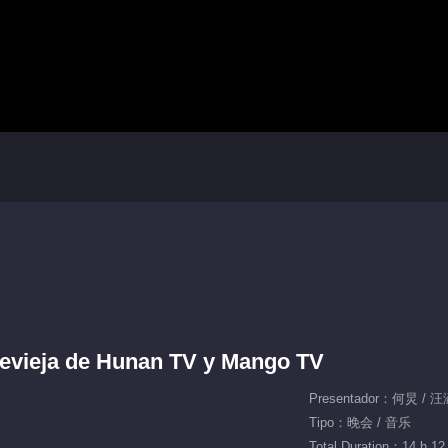
evieja de Hunan TV y Mango TV
Presentador：何炅 /
Tipo：晚会 / 音乐
Total Duration：14 h 12