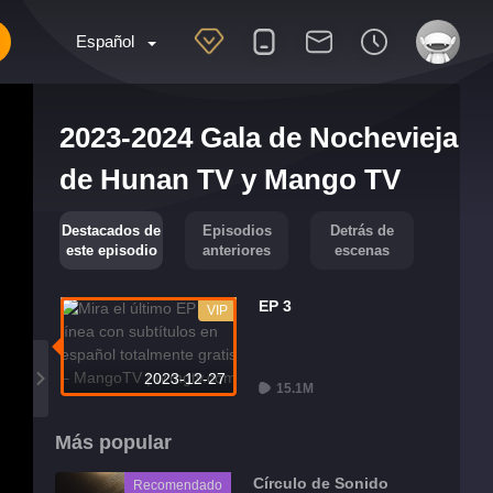
Español
2023-2024 Gala de Nochevieja
de Hunan TV y Mango TV
Destacados de
Episodios
Detrás de
este episodio
anteriores
escenas
EP 3
VIP
2023-12-27
15.1M
Más popular
Círculo de Sonido
Recomendado