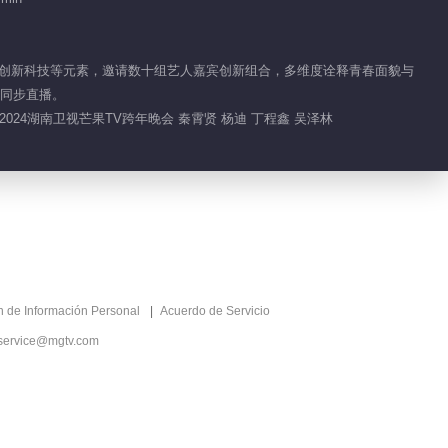
、直播、创新科技等元素，邀请数十组艺人嘉宾创新组合，多维度诠释青春面貌与
台同步直播。
2024湖南卫视芒果TV跨年晚会 秦霄贤 杨迪 丁程鑫 吴泽林
ón de Información Personal
Acuerdo de Servicio
service@mgtv.com