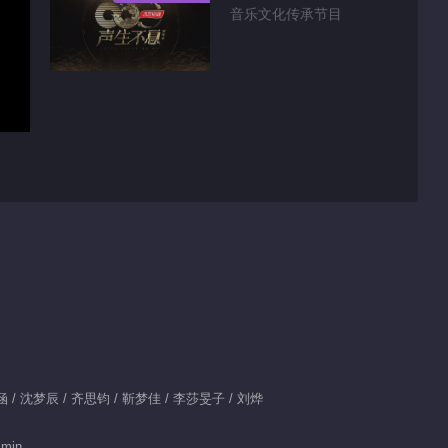
音乐文化传承节目
 汪涵 / 沈梦辰 / 齐思钧 / 靳梦佳 / 李莎旻子 / 刘烨
 min