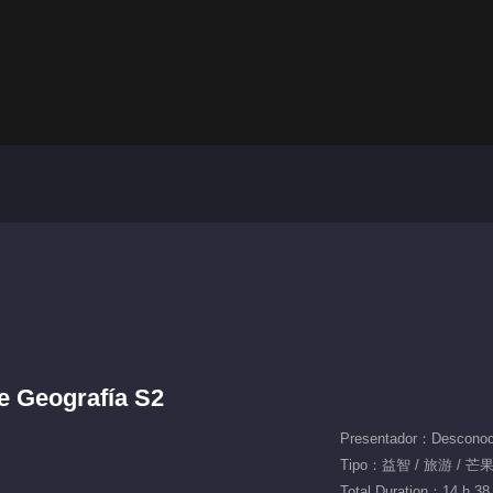
de Geografía S2
Presentador：Desconoc
Tipo：益智 / 旅游 / 
Total Duration：14 h 38