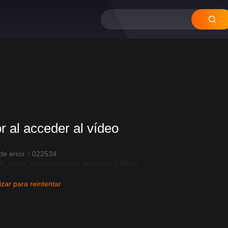
or al acceder al vídeo
 de error：022534
R_LOAD_TIMEOUT:600|API_REQUEST_ERROR
izar para reintentar