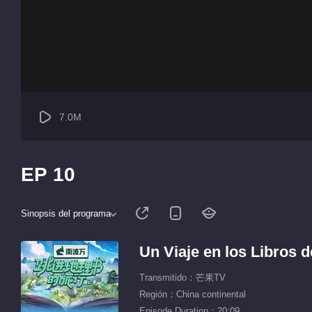
7.0M
EP 10
Sinopsis del programa
Un Viaje en los Libros 
Transmitido：芒果TV
Región：China continental
Episode Duration：20:09