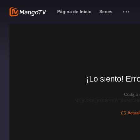
Página de Inicio
Series
¡Lo siento! Err
Código
AD_BLOCK_EXCEPTION|DISPATCHE
Actual