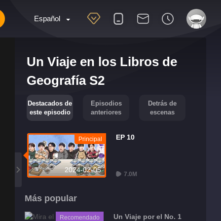
Español
Un Viaje en los Libros de
Geografía S2
Destacados de
Episodios
Detrás de
este episodio
anteriores
escenas
EP 10
Principal
2024-02-05
7.0M
Más popular
Un Viaje por el No. 1
Recomendado