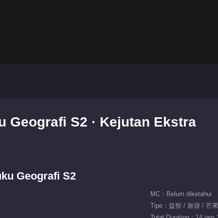
 Geografi S2 · Kejutan Ekstra
uku Geografi S2
MC：Belum diketahui
Tipe：益智 / 旅游 / 
Total Duration：14 jam 