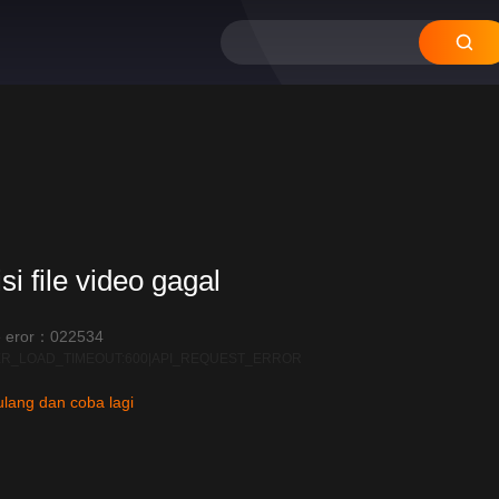
si file video gagal
 eror：022534
R_LOAD_TIMEOUT:600|API_REQUEST_ERROR
lang dan coba lagi