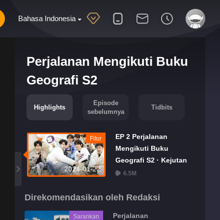
Bahasa Indonesia
Perjalanan Mengikuti Buku
Geografi S2
Episode
Highlights
Tidbits
sebelumnya
EP 2 Perjalanan
Fitur
Mengikuti Buku
Geografi S2 · Kejutan
2024-01-22
Ekstra
6.5M
Direkomendasikan oleh Redaksi
Perjalanan
Sarankan