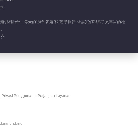
as
知识相融合，每天的“游学答题”和“游学报告”让嘉宾们积累了更丰富的地
貌。
恩齐
n Privasi Pengguna
Perjanjian Layanan
ndang-undang.