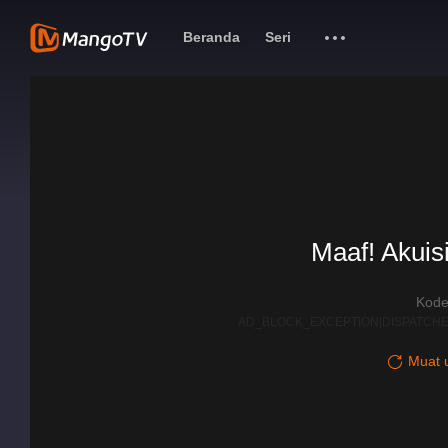
Beranda
Seri
Maaf! Akuisi
Kode
AD_BLOCK_EXCEPTION|DISPATCHE
Muat u