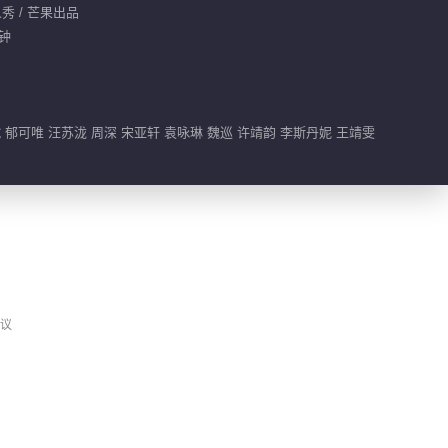
人秀 / 芒果出品
分钟
。
 郁可唯 汪苏泷 周深 宋亚轩 袁咏琳 魏巡 许靖韵 李斯丹妮 王靖雯
议