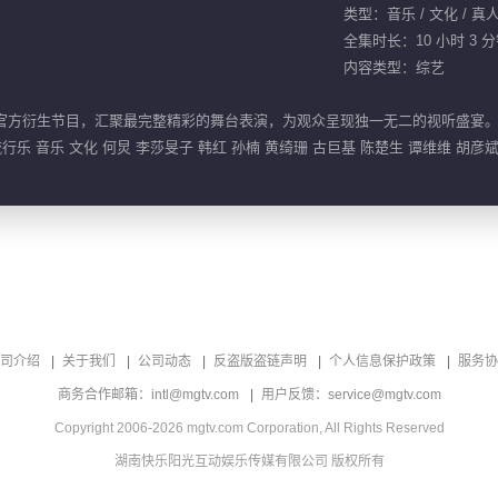
类型：音乐 / 文化 / 真
全集时长：10 小时 3 
内容类型：综艺
的官方衍生节目，汇聚最完整精彩的舞台表演，为观众呈现独一无二的视听盛宴
行乐 音乐 文化 何炅 李莎旻子 韩红 孙楠 黄绮珊 古巨基 陈楚生 谭维维 胡彦斌
司介绍
关于我们
公司动态
反盗版盗链声明
个人信息保护政策
服务协
商务合作邮箱：intl@mgtv.com
用户反馈：service@mgtv.com
Copyright 2006-2026 mgtv.com Corporation, All Rights Reserved
湖南快乐阳光互动娱乐传媒有限公司 版权所有