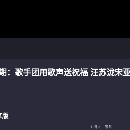
1期：歌手团用歌声送祝福 汪苏泷宋
享版
主持人：未知