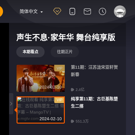
简体中文
声生不息·家年华 舞台纯享版
本期看点
往期正片
第11期：汪苏泷宋亚轩贺
VIP
新春
2024-02-10
2.4亿
纯享第11期：古巨基陈楚
VIP
生二搭
2024-02-10
551.3万