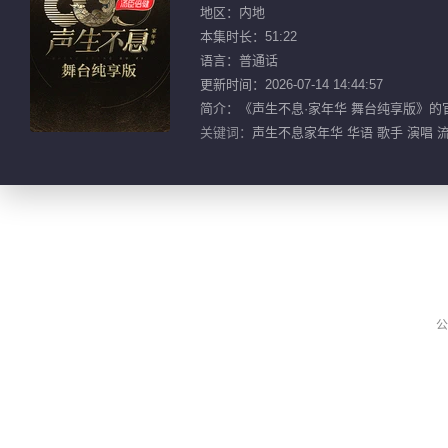
地区：内地
本集时长：51:22
语言：普通话
更新时间：2026-07-14 14:44:57
简介：《声生不息·家年华 舞台纯享版》
关键词：
声生不息家年华 华语 歌手 演唱 流
公