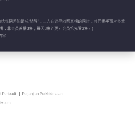
嫁的沈钰阴差阳错成“姑嫂”，二人在追寻凶案真相的同时，共同携手面对多重
播，非会员首播3集，每天3集连更。会员抢先看3集。)
内容
t Peribadi
Perjanjian Perkhidmatan
tv.com