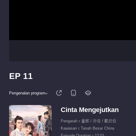
EP 11
Pengenalan program
Cinta Mengejutkan
Pengarah：童辉 / 孙浩 / 戴叔伯
Kawasan：Tanah Besar China
Episode Duration：12:01