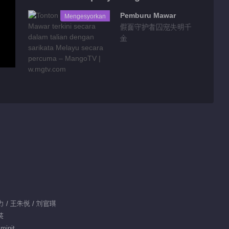
Pemburu Mawar
Mengesyorkan
假面守护者囚宠失明千
金
尔力 / 王朱悦 / 刘官琪
装
minit