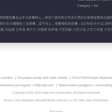
Category：Siri
绝世神药”绑架案的幕后凶手为故事核心，讲述了侯府庶女苏沫与男扮女装被迫替妹出
与包办婚姻的人性束缚，坚守本心，相爱相知的故事。(12月4日中午11:30开
喜剧 刘祉驿 王朱悦 希尔力 刘官琪 徐梦瑶 大芒短剧 大芒计划 大芒工作室 大芒
a syarikat
Penyataan pautan anti-cetak rompak
Polisi Perlindungan Makluma
 kerjasama perniagaan：intl@mgtv.com
Maklum balas pengguna：service@mg
Copyright 2006-2026 mgtv.com Corporation, All Rights Reserved
Hunan Ceria Matahari Interaktif Media Hiburan Co.Ltd. Hak Cipta Terpelihara
Ikuti kami