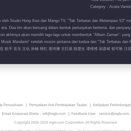
Category：Acara Variet
oleh Studio Hong Xiao dari Mango TV, "Tak Terbatas dan Melampaui S3" men
i era. Dua tim akan bersaing dalam bentuk pertunjukan bertema, dan penyanyi 
onton akhirnya akan memilih lagu-lagu untuk membentuk "Album Zaman", yang
i Musik Mandarin" setelah musim pertama dan kedua dari "Tak Terbatas dan 
 歌手 音乐 文化 孙楠 韩红 黄绮珊 古巨基 陈楚生 谭维维 胡彦斌 郁可唯 汪
ita Perusahaan
Pernyataan Anti-Pembajakan Tautan
Kebijakan Perlindunga
Email Kooperasi Bisnis：intl@mgtv.com
Feedback User：service@mgtv.com
Copyright 2006-2026 mgtv.com Corporation, All Rights Reserved