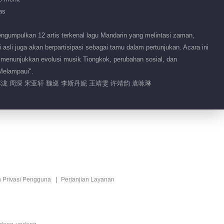
as
gumpulkan 12 artis terkenal lagu Mandarin yang melintasi zaman,
asli juga akan berpartisipasi sebagai tamu dalam pertunjukan. Acara ini
 menunjukkan evolusi musik Tiongkok, perubahan sosial, dan
Melampaui".
苏泷 周深 宋亚轩 魏巡 李斯丹妮 王靖雯 许靖韵 袁咏琳
n Privasi Pengguna
Perjanjian Layanan