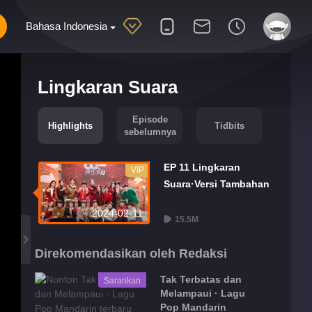
Bahasa Indonesia
Lingkaran Suara
Episode
Highlights
Tidbits
sebelumnya
EP 11 Lingkaran
VIP
Suara·Versi Tambahan
2024-02-11
15.5M
Direkomendasikan oleh Redaksi
Tak Terbatas dan
Sarankan
Melampaui · Lagu
Pop Mandarin