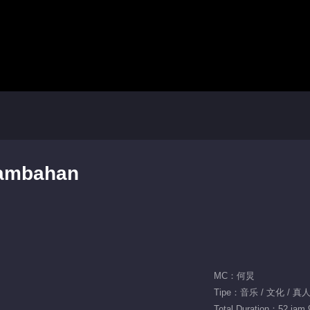
Tambahan
MC：何炅
Tipe：音乐 / 文化 / 真
Total Duration：52 jam 