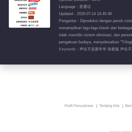
Language：普通话
Updated：2026-07-14 14:45:48
Pengantar：Diproduksi dengan penuh cinta 
menampilkan lagu-lagu klasik dari berbaga
tidak memiliki sistem eliminasi, dan pen
pengakuan budaya, menyelesaikan "Trilog
Keywords：
声生不息家年华 加更版 声生不息
Profil Perusahaan
Tentang Kita
Ber