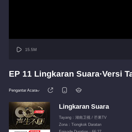
15.5M
EP 11 Lingkaran Suara·Versi 
Pengantar Acara
Lingkaran Suara
Tayang：湖南卫视 / 芒果TV
Zona：Tiongkok Daratan
Episode Duration：66:27