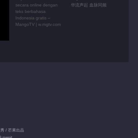
华流声起 血脉同频
人秀 / 芒果出品
9 menit