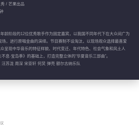
人秀 / 芒果出品
分钟
同年龄阶段的12位优秀歌手作为固定嘉宾，以我国不同年代下在大众间广为
现场，进行原唱金曲的演绎。节目赛制不设淘汰，以现场观众选择最喜爱
观众呈现中华音乐的特征样貌、时代变迁、年代特色、社会气象和风土人
不息·宝岛季》的基础上，打造完整立体的“华夏音乐三部曲”。
唯 汪苏泷 周深 宋亚轩 何炅 弹壳 额尔古纳乐队
议