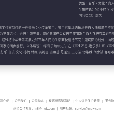
类型：音乐 / 文化 / 真
全集时长：52 小时 9 
内容类型：综艺
洪啸工作室制作的一档音乐文化传承节目。节目召集华语乐坛来自大陆和港台不
为竞演方式，进行主题竞演，每轮竞演还会有若干原唱歌手作为飞行嘉宾来到
制，通过将中华音乐发展史和百年人民的生活面貌进行不同主题切面的划分，向
家的阔步前行，立体展现“中华音乐编年史”，在《声生不息·港乐季》和《声生
行乐 音乐 文化 孙楠 韩红 黄绮珊 古巨基 陈楚生 王心凌 谭维维 胡彦斌 郁可
司介绍
关于我们
公司动态
反盗版盗链声明
个人信息保护政策
服务协
商务合作邮箱：intl@mgtv.com
用户反馈：service@mgtv.com