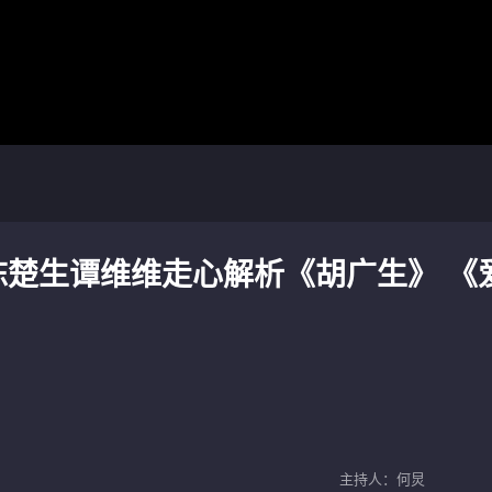
陈楚生谭维维走心解析《胡广生》 《
主持人：何炅