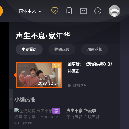
简体中文
声生不息·家年华
本期看点
往期正片
精彩花絮
加更版：《爱的供养》彩
VIP
排直击
2023-12-24
1575.7万
小编热推
声生不息·华流季
荐
华流声起 血脉同频