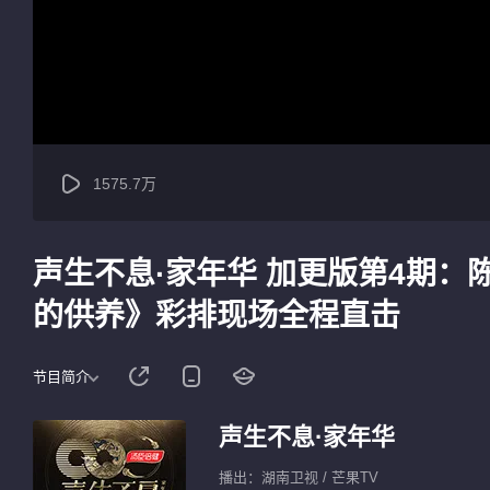
1575.7万
声生不息·家年华 加更版第4期：
的供养》彩排现场全程直击
节目简介
声生不息·家年华
播出：湖南卫视 / 芒果TV