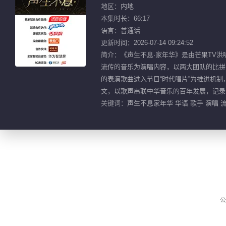
地区：内地
本集时长：66:17
语言：普通话
更新时间：2026-07-14 09:24:52
简介：《声生不息·家年华》是由芒果TV
流传的音乐为演唱内容，以两大团队的比拼
的表演歌曲进入节目“时代唱片”为推进机
文，以歌声串联中华音乐的百年发展，记录国
关键词：
声生不息家年华 华语 歌手 演唱 流
公