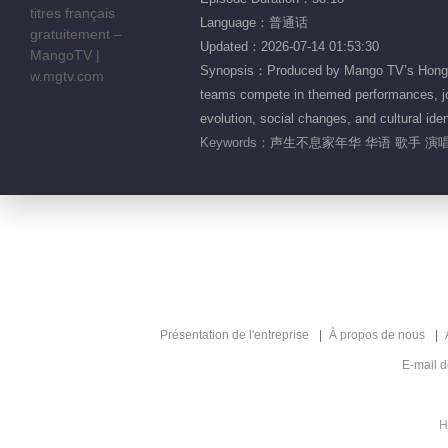
Language：普通话
Updated：2026-07-14 01:53:30
Synopsis：Produced by Mango TV’s Hong Xia
teams compete in themed performances, joi
evolution, social changes, and cultural id
Keywords：
声生不息家年华 华语 歌手 演唱
Présentation de l'entreprise
À propos de nous
E-mail 
H