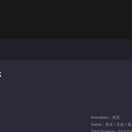
k
Animateur：何炅
Genre：音乐 / 文化 /
Total Duration：52 h 9 