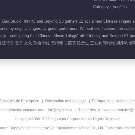
Category：Variétés
o Studio, Infinity and Beyond S3 gathers 12 acclaimed Chinese singers acro
ned by original singers as guest performers. Without eliminations, the audi
entity—completing the "Chinese Music Trilogy" after Infinity and Beyond S1 an
 流行乐 音乐 文化 孙楠 韩红 黄绮珊 古巨基 陈楚生 王心凌 谭维维 胡彦斌 郁
Actualités de l'entreprise
Déclaration anti-piratage
Politique de protection de
de coopération commerciale：intl@mgtv.com
Retour des utilisateurs：service@
Copyright 2006-2026 mgtv.com Corporation, All Rights Reserved
unan Happy Sunshine Interactive Entertainment Media Co., Ltd. Tous droits réserv