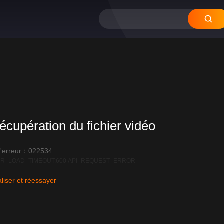
écupération du fichier vidéo
'erreur：022534
R_LOAD_TIMEOUT:600|API_REQUEST_ERROR
liser et réessayer