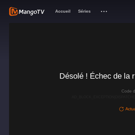
Accueil
Séries
Désolé ! Échec de la r
Code d
AD_BLOCK_EXCEPTION|DISPATCHE
Actua