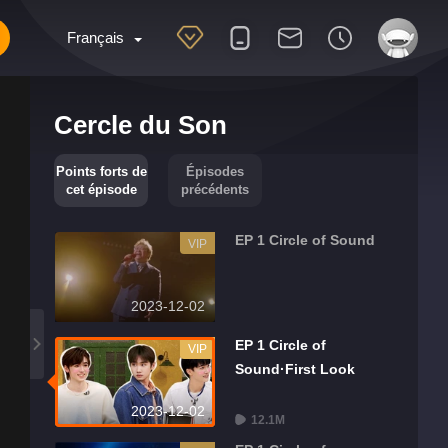
Français
Cercle du Son
Points forts de
Épisodes
cet épisode
précédents
EP 1 Circle of Sound
VIP
2023-12-02
EP 1 Circle of
VIP
Sound·First Look
2023-12-02
12.1M