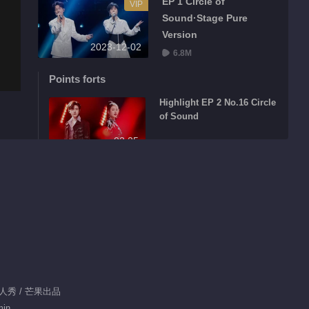
EP 1 Circle of
VIP
Sound·Stage Pure
Version
2023-12-02
6.8M
Points forts
Highlight EP 2 No.16 Circle
of Sound
03:25
Highlight EP 2 No.15 Circle
of Sound
03:17
Highlight EP 2 No.14 Circle
of Sound
02:42
 真人秀 / 芒果出品
Highlight EP 2 No.13 Circle
min