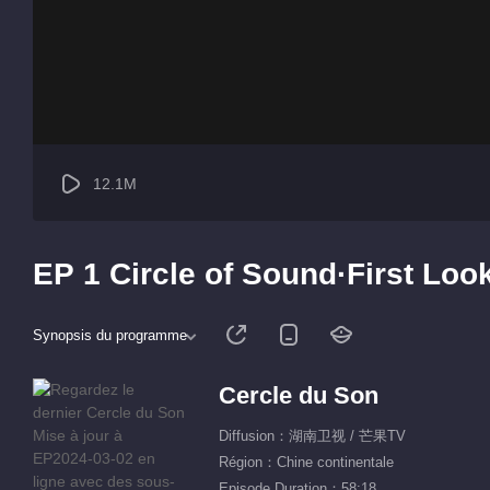
12.1M
EP 1 Circle of Sound·First Loo
Synopsis du programme
Cercle du Son
Diffusion：湖南卫视 / 芒果TV
Région：Chine continentale
Episode Duration：58:18