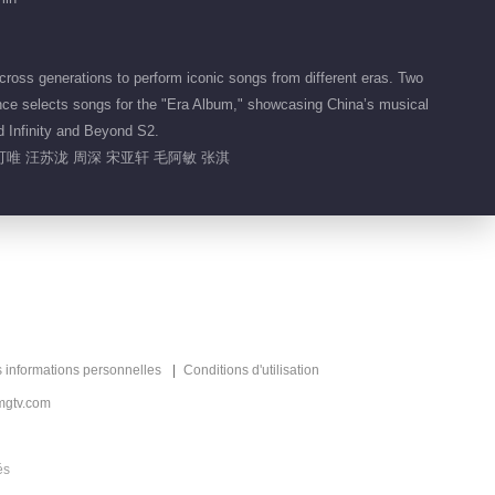
of Sound
04:20
ss generations to perform iconic songs from different eras. Two
Highlight EP 2 No.3 Circle
ence selects songs for the "Era Album," showcasing China’s musical
of Sound
d Infinity and Beyond S2.
03:20
可唯 汪苏泷 周深 宋亚轩 毛阿敏 张淇
Highlight EP 2 No.5 Circle
of Sound
02:48
Highlight EP 2 No.7 Circle
of Sound
03:38
s informations personnelles
Conditions d'utilisation
Highlight EP 2 No.6 Circle
mgtv.com
of Sound
03:21
és