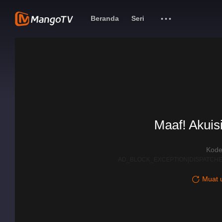
Beranda
Seri
Maaf! Akuisi
Kode
AD_BLOCK_EXCEPTION|DISPATCHE
Muat u