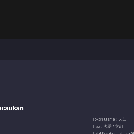
gacaukan
Tokoh utama：未知
Tipe：恋爱 / 玄幻
Total Duration：6 jam 2