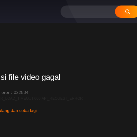
si file video gagal
 eror：022534
R_LOAD_TIMEOUT:600|API_REQUEST_ERROR
lang dan coba lagi