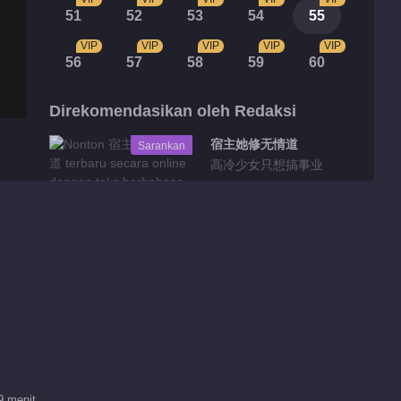
51
52
53
54
55
VIP
VIP
VIP
VIP
VIP
56
57
58
59
60
Direkomendasikan oleh Redaksi
宿主她修无情道
Sarankan
高冷少女只想搞事业
Highlight
小情侣很开心 但青崖
却告别皇帝了
01:27
皇帝要放大招了 皇后
被废了
9 menit