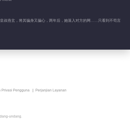
01:26
朝小皇叔燕玄，将其骗身又骗心，两年后，她落入对方的网……只看到不苟言
这些人是冲着青崖来
的！小周朝三皇子英雄
救美
01:38
幕后黑手是？皇后与陛
下撕破脸了
01:28
惊呆了！头一次见青崖
说这么多话
n Privasi Pengguna
Perjanjian Layanan
01:34
公主与皇叔终于喜结良
ndang-undang.
缘 行大婚之礼