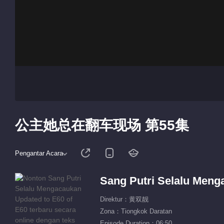
公主她总在翻车现场 第55集
Pengantar Acara
Sang Putri Selalu Men
Direktur：黄双靓
Zona：Tiongkok Daratan
Episode Duration：06:50