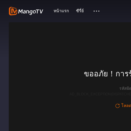
หน้าแรก
ซีรี่ย์
ขออภัย！การรั
รหัสผ
AD_BLOCK_EXCEPTION|DISPATCHE
โหลดใ