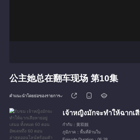
公主她总在翻车现场 第10集
คำแนะนำโดยย่อของรายการ
เจ้าหญิงมักจะทำให้ฉากเส
กำกับ：黄双靓
ภูมิภาค：พื้นที่ด้านใน
Episode Duration：06:28