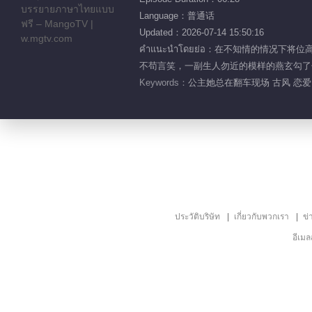
Language：普通话
Updated：2026-07-14 15:50:16
คำแนะนำโดยย่อ：在不知情的情
不苟言笑，一副生人勿近的模样的燕玄勾了勾
Keywords：
公主她总在翻车现场 古风 恋爱
ประวัติบริษัท
เกี่ยวกับพวกเรา
ข่
อีเม