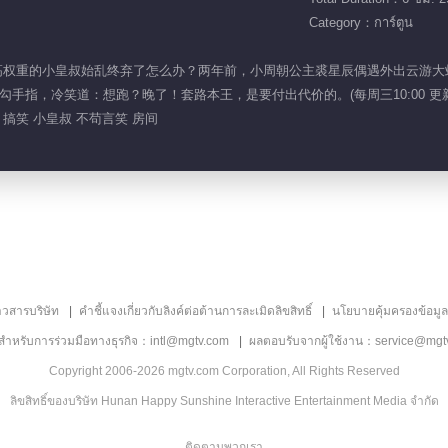
Category：การ์ตูน
况下将位高权重的小皇叔始乱终弃了怎么办？两年前，小周朝公主裘星辰偶遇外出云
手指，冷笑道：想跑？晚了！套路本王，是要付出代价的。(每周三10:00 更新
 搞笑 小皇叔 不苟言笑 房间
าวสารบริษัท
คำชี้แจงเกี่ยวกับลิงค์ต่อต้านการละเมิดลิขสิทธิ์
นโยบายคุ้มครองข้อมู
ลสำหรับการร่วมมือทางธุรกิจ：intl@mgtv.com
ผลตอบรับจากผู้ใช้งาน：service@mgt
Copyright 2006-2026 mgtv.com Corporation, All Rights Reserved
ลิขสิทธิ์ของบริษัท Hunan Happy Sunshine Interactive Entertainment Media จำกัด
ติดตามพวกเรา