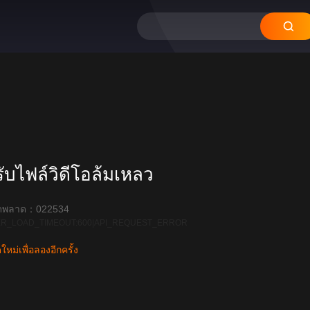
บไฟล์วิดีโอล้มเหลว
ิดพลาด：022534
R_LOAD_TIMEOUT:600|API_REQUEST_ERROR
หม่เพื่อลองอีกครั้ง