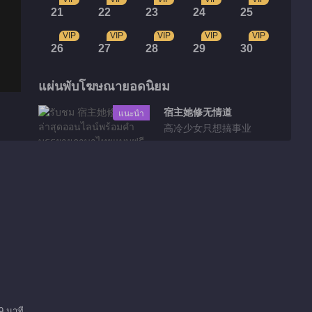
21
22
23
24
25
VIP
VIP
VIP
VIP
VIP
26
27
28
29
30
แผ่นพับโฆษณายอดนิยม
宿主她修无情道
แนะนำ
高冷少女只想搞事业
วิดีโอที่ตัดเลือกมา
小情侣很开心 但青崖
却告别皇帝了
01:27
皇帝要放大招了 皇后
被废了
9 นาที