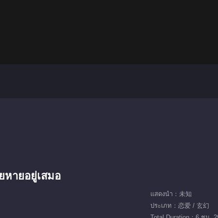
ียหายอยู่เสมอ
แสดงนำ：未知
ประเภท：恋爱 / 玄幻
Total Duration：6 ชม. 2