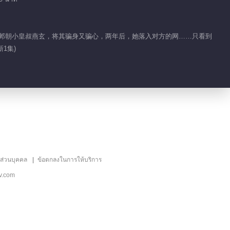
01:26
游大邺朝小皇叔燕玄，将其骗身又骗心，两年后，她落入对方的网……只看到
这些人是冲着青崖来
1集)
的！小周朝三皇子英雄
救美
01:38
幕后黑手是？皇后与陛
下撕破脸了
01:28
惊呆了！头一次见青崖
说这么多话
ลส่วนบุคคล
ข้อตกลงในการให้บริการ
v.com
01:34
公主与皇叔终于喜结良
缘 行大婚之礼