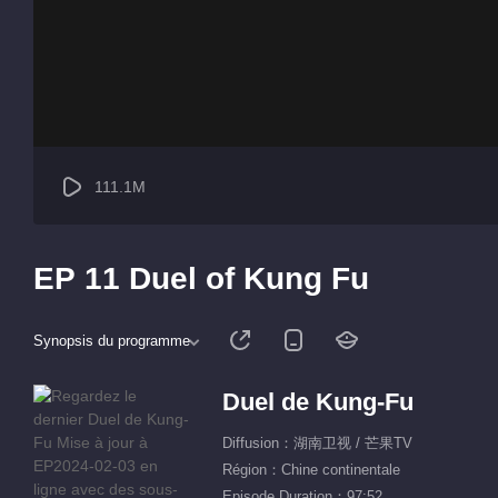
111.1M
EP 11 Duel of Kung Fu
Synopsis du programme
Duel de Kung-Fu
Diffusion：湖南卫视 / 芒果TV
Région：Chine continentale
Episode Duration：97:52