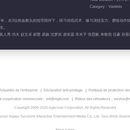
Category：Variétés
14位青年，在3位铁血教头的指导陪伴下，研习传统武术、修习演技实力、磨练动
生。
 真人秀 功夫 赵文卓 郝蕾 易扬 沈梦辰 谢依霖 宋木子 张思帆 单敬尧 任豪 孙
Actualités de l'entreprise
Déclaration anti-piratage
Politique de protection de
de coopération commerciale：intl@mgtv.com
Retour des utilisateurs：service@
Copyright 2006-2026 mgtv.com Corporation, All Rights Reserved
unan Happy Sunshine Interactive Entertainment Media Co., Ltd. Tous droits réserv
Nous suivre