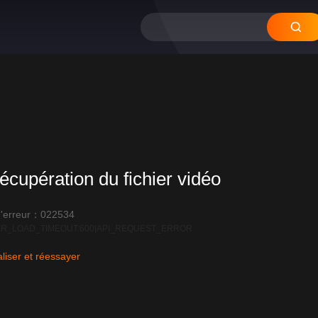
écupération du fichier vidéo
'erreur：022534
R_LOAD_TIMEOUT:600|API_REQUEST_ERROR
liser et réessayer