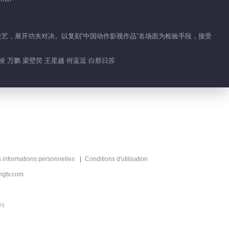
02:00
Contenu chaud
作技艺，展开功夫对决。以复刻“中国动作影视作品”名场面为检验手段，接受
Cercle du Son
Recommander
晨竣 万鹏 梁壁荧 王星越 何蓝逗 白那日苏
音乐文化传承节目
s informations personnelles
Conditions d'utilisation
mgtv.com
és