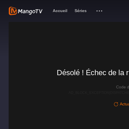
Accueil
Séries
Désolé ! Échec de la r
Code d
AD_BLOCK_EXCEPTION|DISPATCHE
Actua