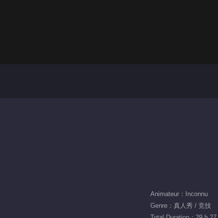
Animateur：Inconnu
Genre：真人秀 / 竞技
Total Duration：29 h 27