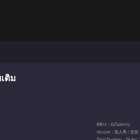
มเติม
พิธีกร：ยังไม่ทราบ
ประเภท：真人秀 / 竞技
Total Duration：29 ชม. 