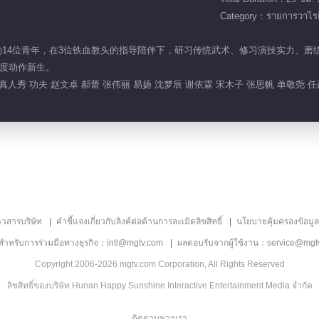
Category：รายการวาไรตี
中国功夫的14位青年，在3位铁血教头的指导陪伴下，研习传统武术、修习演技实力
度动作新生。
 真人秀 功夫 赵文卓 郝蕾 张伟丽 易扬 沈梦辰 谢依霖 宋木子 张思帆 单敬尧 
าวสารบริษัท
คำชี้แจงเกี่ยวกับลิงค์ต่อต้านการละเมิดลิขสิทธิ์
นโยบายคุ้มครองข้อมู
ลสำหรับการร่วมมือทางธุรกิจ：intl@mgtv.com
ผลตอบรับจากผู้ใช้งาน：service@mgt
Copyright 2006-2026 mgtv.com Corporation, All Rights Reserved
ลิขสิทธิ์ของบริษัท Hunan Happy Sunshine Interactive Entertainment Media จำกัด
ติดตามพวกเรา