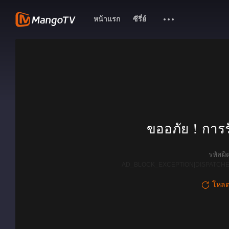
หน้าแรก
ซีรี่ย์
ขออภัย！การรั
รหัสผ
AD_BLOCK_EXCEPTION|DISPATCHE
โหลดใ