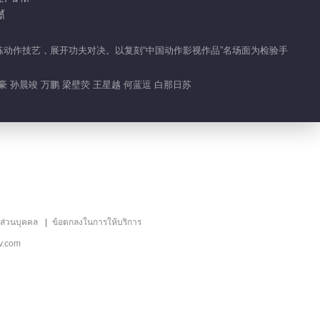
้
、磨练动作技艺，展开功夫对决。以复刻“中国动作影视作品”名场面为检验手
任豪 孙晨竣 万鹏 梁壁荧 王星越 何蓝逗 白那日苏
ลส่วนบุคคล
ข้อตกลงในการให้บริการ
v.com