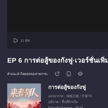
11.8M
EP 6 การต่อสู้ของกังฟู·เวอร์ชั่นเพิ่
คำแนะนำโดยย่อของรายการ
การต่อสู้ของกังฟู
ออกอากาศ：湖南卫视 / 芒果TV
ภูมิภาค：พื้นที่ด้านใน
Episode Duration：49:34