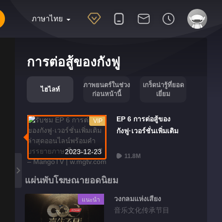
ภาษาไทย
การต่อสู้ของกังฟู
ภาพยนตร์ในช่วง
เกร็ดน่ารู้ที่ยอด
ไฮไลท์
ก่อนหน้านี้
เยี่ยม
EP 6 การต่อสู้ของ
VIP
กังฟู·เวอร์ชั่นเพิ่มเติม
2023-12-23
11.8M
แผ่นพับโฆษณายอดนิยม
วงกลมแห่งเสียง
แนะนำ
音乐文化传承节目