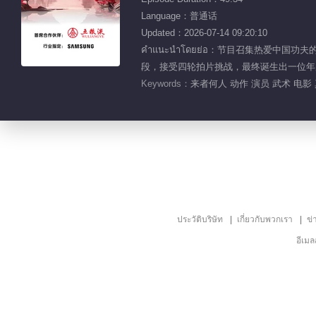
Language：普通话
Updated：2026-07-14 09:20:10
คำแนะนำโดยย่อ：节目召集热爱
段，接受四轮拍片挑战，最终诞生出一位年
Keywords：
来者何人 动作 演员 武术 电影
ประวัติบริษัท
เกี่ยวกับพวกเรา
ข่
อีเม