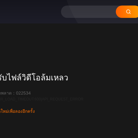
บไฟล์วิดีโอล้มเหลว
ิดพลาด：022534
R_LOAD_TIMEOUT:600|API_REQUEST_ERROR
หม่เพื่อลองอีกครั้ง