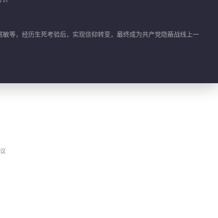
还是会有后遗症
01:00
珉敏等，经历生死考验后，实现信仰转变，最终成为共产党隐蔽战线上一
向远生骆珉敏吻戏
00:33
孟多慈叫向远生“向前
走”
00:34
搞怪是会传染的
议
01:14
华桢决定继续调查，查
到账本告诉了陈浩