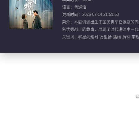
语言：普通话
更新时间：2026-07-14 21:51:50
简介：本剧讲述出生于国民党军官家庭的向
名优秀战士的故事，展现了时代洪流中一代
关键词：
群星闪耀时 万里扬 蒲维 黄琛 李
公