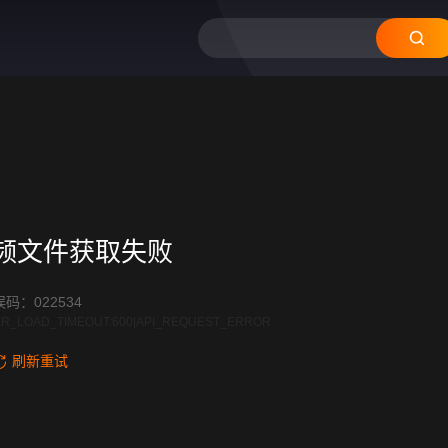
频文件获取失败
码：022534
R_LOAD_TIMEOUT:600|API_REQUEST_ERROR
刷新重试