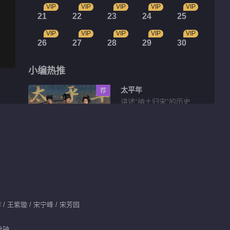
VIP
VIP
VIP
VIP
VIP
21
22
23
24
25
VIP
VIP
VIP
VIP
VIP
26
27
28
29
30
小编热推
太平年
荐
讲述“纳土归宋”的历史
故事
花絮片段
群星人物新开始混剪
00:42
 / 王紫璇 / 宋宁峰 / 宋芳园
陈浩虽然做了手术，可
分钟