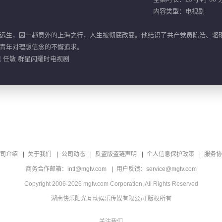
内容类型：电视剧
远生，因一趟意外的上海之行，人生被彻底改变。他结识了共产党员陈浩、骆
青年对理想信念的不懈追求。
现 任敏 群星闪耀时电视剧
司介绍
关于我们
公司动态
反盗版盗链声明
个人信息保护政策
服务协
商务合作邮箱：intl@mgtv.com
用户反馈：service@mgtv.com
Copyright 2006-2026 mgtv.com Corporation, All Rights Reserved
湖南快乐阳光互动娱乐传媒有限公司 版权所有
关注我们