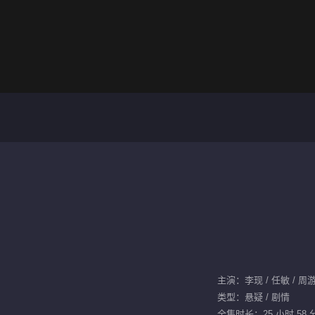
主演：李现 / 任敏 / 周游
类型：悬疑 / 剧情
全集时长：25 小时 58 